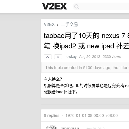
V2EX
二手交易
›
taobao用了10天的 nexus
笔 换ipad2 或 new ipad
lowkey
·
Aug 20, 2012
· 2330 views
This topic created in 5100 days ago, the inf
有人换么？
机器算是全新吧。tb的时候屏幕也是包完美.有roo
想换台ipad体验下。
6 replies
•
1970-01-01 08:00:00 +08:00
tangyuan
Aug 20, 2012