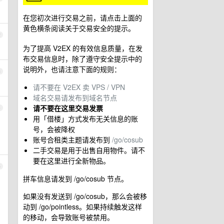
在您初次进行交易之前，请点击上面的
黄色横条阅读关于交易安全的提示。
2
为了提高 V2EX 的有效信息质量，在发
布交易信息时，除了遵守安全提示中的
说明外，也请注意下面的规则：
3
请不要在 V2EX 卖 VPS / VPN
域名交易请发布到域名节点
请不要在这里交易发票
4
用「借楼」方式发布无关信息的账
号，会被降权
账号合租类主题请发布到
/go/cosub
二手交易是用于出售自用物件。请不
要在这里进行全新物品。
5
拼车信息请发到 /go/cosub 节点。
如果没有发送到 /go/cosub，那么会被移
动到 /go/pointless。如果持续触发这样
的移动，会导致账号被禁用。