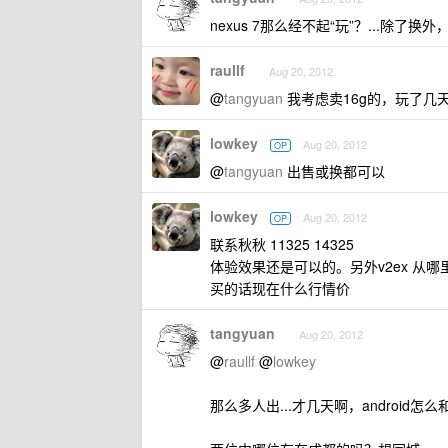
nexus 7那么经不起“玩”？...除了换
raullf
Aug 20, 2012
@
tangyuan
我考虑卖16g的，玩了几天而
lowkey
Aug 20, 2012
OP
@
tangyuan
出售或换都可以
lowkey
Aug 20, 2012
OP
联系秋秋 11325 14325
体验效果还是可以的。另外v2ex 从哪
买的话现在什么行情价
tangyuan
Aug 20, 2012
@
raullf
@
lowkey
那么多人出...才几天啊，android怎么和i