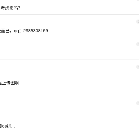
外，考虑卖吗？
已。qq：2685308159
里上传图啊
os拼...