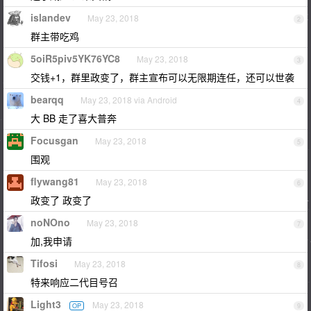
islandev
May 23, 2018
2
群主带吃鸡
5oiR5piv5YK76YC8
May 23, 2018
3
交钱+1，群里政变了，群主宣布可以无限期连任，还可以世袭
bearqq
May 23, 2018 via Android
4
大 BB 走了喜大普奔
Focusgan
May 23, 2018
5
围观
flywang81
May 23, 2018
6
政变了 政变了
noNOno
May 23, 2018
7
加,我申请
Tifosi
May 23, 2018
8
特来响应二代目号召
Light3
May 23, 2018
OP
9