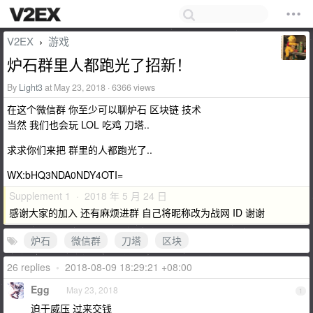
V2EX
游戏
›
炉石群里人都跑光了招新！
By
Light3
at May 23, 2018 · 6366 views
在这个微信群 你至少可以聊炉石 区块链 技术
当然 我们也会玩 LOL 吃鸡 刀塔..
求求你们来把 群里的人都跑光了..
WX:bHQ3NDA0NDY4OTI=
Supplement 1 · 2018 年 5 月 24 日
感谢大家的加入 还有麻烦进群 自己将昵称改为战网 ID 谢谢
炉石
微信群
刀塔
区块
26 replies
•
2018-08-09 18:29:21 +08:00
Egg
May 23, 2018
1
迫于威压 过来交钱