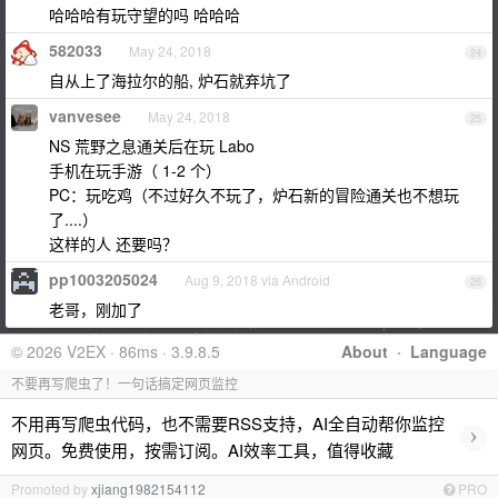
哈哈哈有玩守望的吗 哈哈哈
582033
May 24, 2018
24
自从上了海拉尔的船, 炉石就弃坑了
vanvesee
May 24, 2018
25
NS 荒野之息通关后在玩 Labo
手机在玩手游（ 1-2 个）
PC：玩吃鸡（不过好久不玩了，炉石新的冒险通关也不想玩
了....）
这样的人 还要吗？
pp1003205024
Aug 9, 2018 via Android
26
老哥，刚加了
© 2026 V2EX · 86ms · 3.9.8.5
About
·
Language
不要再写爬虫了！一句话搞定网页监控
不用再写爬虫代码，也不需要RSS支持，AI全自动帮你监控
›
网页。免费使用，按需订阅。AI效率工具，值得收藏
Promoted by
xjiang1982154112
PRO