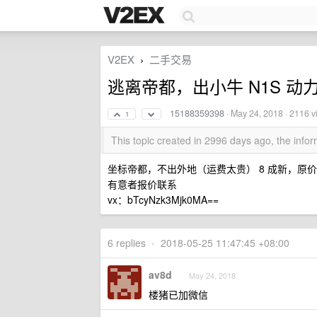
V2EX
二手交易
›
逃离帝都，出小牛 N1S 动
15188359398
·
May 24, 2018
· 2116 v
1
This topic created in 2996 days ago, the inf
坐标帝都，不出外地（运费太贵） 8 成新，原价 66
有意者报价联系
vx：bTcyNzk3Mjk0MA==
6 replies
•
2018-05-25 11:47:45 +08:00
av8d
May 24, 2018
楼猪已加微信