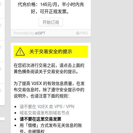
代充价格：145元/月，半小时内充
2
好，可开正规发票。
开始订阅
3
Promoted by
aiGPT
PRO
4
在您初次进行交易之前，请点击上面的
5
黄色横条阅读关于交易安全的提示。
为了提高 V2EX 的有效信息质量，在发
布交易信息时，除了遵守安全提示中的
6
说明外，也请注意下面的规则：
请不要在 V2EX 卖 VPS / VPN
域名交易请发布到域名节点
请不要在这里交易发票
用「借楼」方式发布无关信息的账
号，会被降权