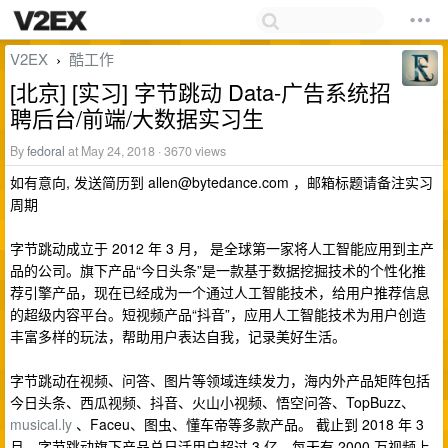
V2EX
酷工作
›
[北京] [实习] 字节跳动 Data-广告系统招
聘后台/前端/大数据实习生
By
fedoral
at May 24, 2018 · 3670 views
如有意向, 发送简历到
allen@bytedance.com
，邮箱标题请备注实习
周期
字节跳动成立于 2012 年 3 月， 是全球第一家将人工智能应用到主产
品的公司。旗下产品“今日头条”是一款基于数据挖掘技术的个性化推
荐引擎产品，现在已经成为一个通过人工智能技术，给用户推荐信息
的超级内容平台。​短视频产品“抖音”，应用人工智能技术为用户创造
丰富多样的玩法，帮助用户表达自我，记录美好生活。
字节跳动在视频、问答、图片等领域连续发力，海内外产品矩阵包括
今日头条、西瓜视频、抖音、火山小视频、悟空问答、TopBuzz、
musical.ly
、Faceu、图虫、懂车帝等多款产品。 截止到 2018 年 3
月，字节跳动旗下产品总日活用户超过 3 亿，每天有 2000 万视频上