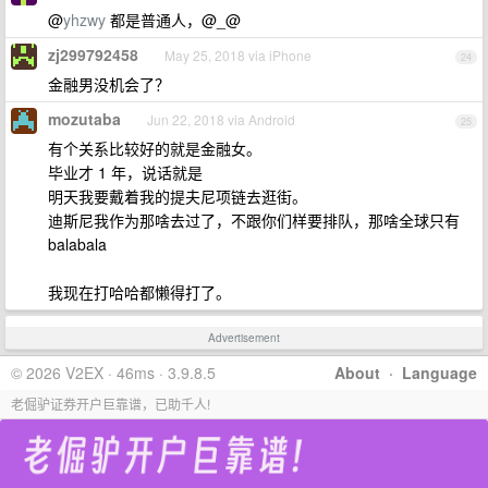
@
yhzwy
都是普通人，@_@
zj299792458
May 25, 2018 via iPhone
24
金融男没机会了？
mozutaba
Jun 22, 2018 via Android
25
有个关系比较好的就是金融女。
毕业才 1 年，说话就是
明天我要戴着我的提夫尼项链去逛街。
迪斯尼我作为那啥去过了，不跟你们样要排队，那啥全球只有
balabala
我现在打哈哈都懒得打了。
Advertisement
© 2026 V2EX · 46ms · 3.9.8.5
About
·
Language
老倔驴证券开户巨靠谱，已助千人!