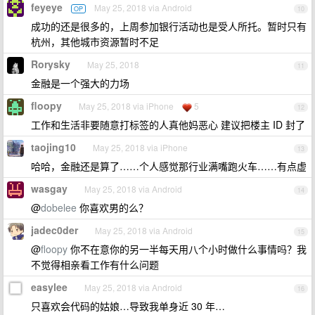
feyeye
May 25, 2018 via Android
OP
10
成功的还是很多的，上周参加银行活动也是受人所托。暂时只有
杭州，其他城市资源暂时不足
Rorysky
May 25, 2018
11
金融是一个强大的力场
floopy
May 25, 2018 via iPhone
5
12
工作和生活非要随意打标签的人真他妈恶心 建议把楼主 ID 封了
taojing10
May 25, 2018 via iPhone
13
哈哈，金融还是算了……个人感觉那行业满嘴跑火车……有点虚
wasgay
May 25, 2018 via Android
14
@
dobelee
你喜欢男的么？
jadec0der
May 25, 2018 via Android
15
@
floopy
你不在意你的另一半每天用八个小时做什么事情吗？我
不觉得相亲看工作有什么问题
easylee
May 25, 2018 via Android
16
只喜欢会代码的姑娘…导致我单身近 30 年…