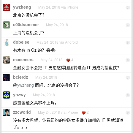
ywzheng
May 24, 2018 via iPhone
3
北京的没机会了？
c00dsummer
May 24, 2018
4
上海的没机会了？
dobelee
May 24, 2018 via Android
5
有木有 in Gz 的？😂😂
macemers
May 24, 2018
4
6
金融女会不会把 IT 男忽悠得团团转进而 IT 男成为接盘侠？
bclerdx
May 24, 2018
7
@
ywzheng
同问，北京的没机会了？
yhzwy
May 24, 2018
8
感觉金融女高攀不上啊。
zzcworld
May 24, 2018 via iPhone
2
9
没有多大希望，你看纽约的金融女多嫌弃加州的 IT 男就知道
了。。。