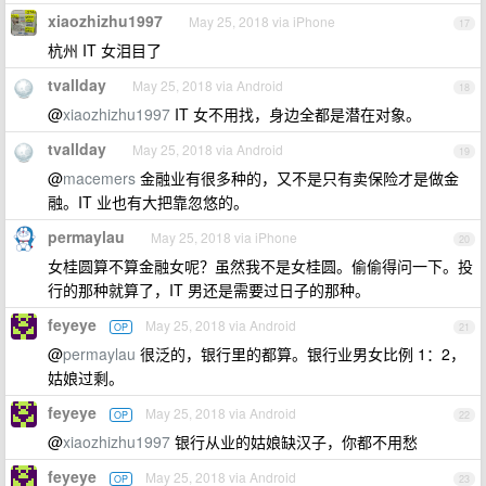
xiaozhizhu1997
May 25, 2018 via iPhone
17
杭州 IT 女泪目了
tvallday
May 25, 2018 via Android
18
@
xiaozhizhu1997
IT 女不用找，身边全都是潜在对象。
tvallday
May 25, 2018 via Android
19
@
macemers
金融业有很多种的，又不是只有卖保险才是做金
融。IT 业也有大把靠忽悠的。
permaylau
May 25, 2018 via iPhone
20
女桂圆算不算金融女呢？虽然我不是女桂圆。偷偷得问一下。投
行的那种就算了，IT 男还是需要过日子的那种。
feyeye
May 25, 2018 via Android
OP
21
@
permaylau
很泛的，银行里的都算。银行业男女比例 1：2，
姑娘过剩。
feyeye
May 25, 2018 via Android
OP
22
@
xiaozhizhu1997
银行从业的姑娘缺汉子，你都不用愁
feyeye
May 25, 2018 via Android
OP
23