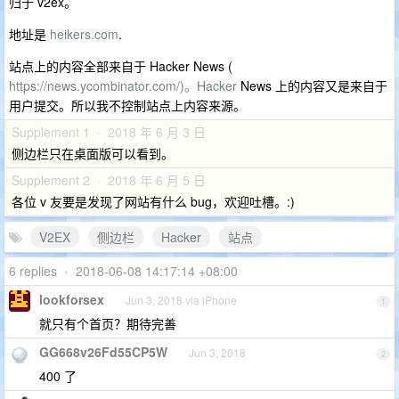
归于 v2ex。
地址是
heikers.com
.
站点上的内容全部来自于 Hacker News (
https://news.ycombinator.com/)。Hacker
News 上的内容又是来自于
用户提交。所以我不控制站点上内容来源。
Supplement 1 · 2018 年 6 月 3 日
侧边栏只在桌面版可以看到。
Supplement 2 · 2018 年 6 月 5 日
各位 v 友要是发现了网站有什么 bug，欢迎吐槽。:)
V2EX
侧边栏
Hacker
站点
6 replies
•
2018-06-08 14:17:14 +08:00
lookforsex
Jun 3, 2018 via iPhone
1
就只有个首页？期待完善
GG668v26Fd55CP5W
Jun 3, 2018
2
400 了