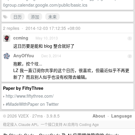
0group.calendar.google.com/public/basic.ics
日历
添加
未来
2 replies
•
2014-12-03 17:12:35 +08:00
ccming
May 10, 2013
1
这日历要是能和 blog 整合就好了
AnyOfYou
Dec 3, 2014
2
抱歉，挖个坟...
LZ 我一直订阅你共享的这个日历，很喜欢，但最近似乎不再更
新了？而且别人似乎也没有权限去编辑。
Paper by FiftyThree
http://www.fiftythree.com/
›
#MadeWithPaper on Twitter
›
© 2026 V2EX · 27ms · 3.9.8.5
About
·
Language
稳定接入 Claude API，一个接口支持 AI 应用与 Coding Age