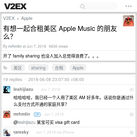
V2EX
Apple
›
有想一起合租美区 Apple Music 的朋友
么？
By
mrhmlin
at Jun 7, 2018 · 6836 views
开了 family sharing 也没人加入总觉得浪费了。。。
美区
sharing
合租
Apple
19 replies
•
2018-06-08 23:07:50 +08:00
leshijiazu
Jun 7, 2018
1
哈哈哈哈，我已经一个人用了美区 AM 好多年。话说你是通过什
么支付方式开通的家庭共享？
mrhmlin
Jun 7, 2018
OP
2
@
leshijiazu
某宝可买 visa gift card
taresky
Jun 7, 2018 via iPhone
3