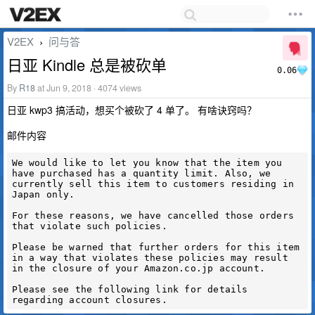
V2EX
问与答
›
日亚 Kindle 总是被砍单
0.06
By
R18
at Jun 9, 2018 · 4074 views
日亚 kwp3 搞活动，想买个被砍了 4 单了。 有啥诀窍吗？
邮件内容
We would like to let you know that the item you 
have purchased has a quantity limit. Also, we 
currently sell this item to customers residing in 
Japan only.

For these reasons, we have cancelled those orders 
that violate such policies.

Please be warned that further orders for this item 
in a way that violates these policies may result 
in the closure of your Amazon.co.jp account. 

Please see the following link for details 