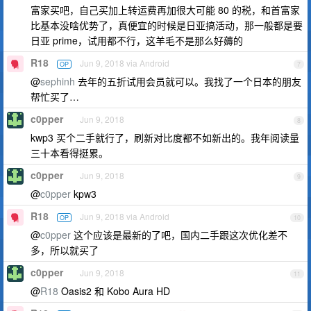
富家买吧，自己买加上转运费再加很大可能 80 的税，和首富家
比基本没啥优势了，真便宜的时候是日亚搞活动，那一般都是要
日亚 prime，试用都不行，这羊毛不是那么好薅的
R18
Jun 9, 2018 via Android
OP
7
@
sephinh
去年的五折试用会员就可以。我找了一个日本的朋友
帮忙买了…
c0pper
Jun 9, 2018
8
kwp3 买个二手就行了，刷新对比度都不如新出的。我年阅读量
三十本看得挺累。
c0pper
Jun 9, 2018
9
@
c0pper
kpw3
R18
Jun 9, 2018 via Android
OP
10
@
c0pper
这个应该是最新的了吧，国内二手跟这次优化差不
多，所以就买了
c0pper
Jun 9, 2018
11
@
R18
Oasis2 和 Kobo Aura HD