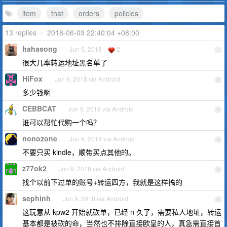
item
that
orders
policies
13 replies
•
2018-06-09 22:40:04 +08:00
hahasong
Jun 9, 2018
2
1
很大几率转运地址黑名单了
HiFox
Jun 9, 2018 via Android
2
多少钱啊
CEBBCAT
Jun 9, 2018 via Android
3
谁可以帮忙代购一个吗？
nonozone
Jun 9, 2018 via Android
4
不要只买 kindle，顺带买点其他的。
z77ok2
Jun 9, 2018 via Android
5
找个以前下过单的账号+转运四方，我就是这样搞的
sephinh
Jun 9, 2018 via Android
6
这玩意从 kpw2 开始就砍单，已经 n 久了，需要私人地址，转运
基本都是被砍的命，当然也不排除直接欧皇的人，真急需直接首