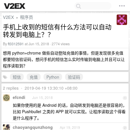
V2EX
程序员
›
手机上收到的短信有什么方法可以自动
转发到电脑上？？
By
ft3312591
at Jun 15, 2018 · 2774 views
想用 python+chrome 做些自动登陆充值的事情，但是发现很多充值
都要短信验证码，想问手机的短信怎么实时传输到电脑上并且可以让
程序读取到？
短信
充值
Python
验证码
2 replies
•
2019-04-19 13:30:10 +08:00
efcndi
Jun 15, 2018
1
如果你使用的是 Android 的话，自动转发到电脑还是很容易的，
比如 Pushbullet 之类的 APP 就可以实现。让程序读取这个得看
是什么程序了。
chaoyangqunzhong
Apr 19, 2019
2