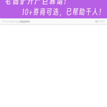
Promoted by
laojuelv
PRO