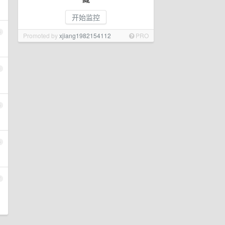
开始监控
3
Promoted by
xjiang1982154112
PRO
4
5
6
7