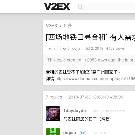
V2EX
广州
›
[西场地铁口寻合租] 有人
ddjian
·
Jul 2, 2018
· 4158 views
1
This topic created in 2958 days ago, the inf
合租的表妹受不了加班逃离广州回家了~
详情
https://www.douban.com/group/topic/119
7 replies
•
2018-07-03 18:08:10 +08:00
1daydayde
Jul 2, 2018 via iPhone
与表妹同居的日子（滑稽
ddjian
Jul 2, 2018
OP