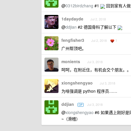
@
0312birdzhang
#1
回到家有人做
1daydayde
Jul 2, 2018
@
ddjian
#2 德国骨科了解以下
fengfisher3
1
Jul 2, 2018
广州帮顶吧。
monients
Jul 3, 2018
呵呵，在附近住，有机会交个朋友。。
xiongshengyao
Jul 3, 2018
为啥强调是 python 程序员……
ddjian
Jul 3, 2018
OP
@
xiongshengyao
#6 如果遇上刚好是同
~（滑稽）