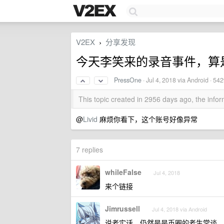
V2EX
分享发现
›
今天李笑来的录音事件，算
PressOne
·
Jul 4, 2018
via Android · 54
This topic created in 2956 days ago, the inf
@
Livid
麻烦你看下，这个账号好像异常
7 replies
whileFalse
Jul 4, 2018
来个链接
Jimrussell
Jul 4, 2018 via Android
说老实话，仍然是是币圈的老生常谈。