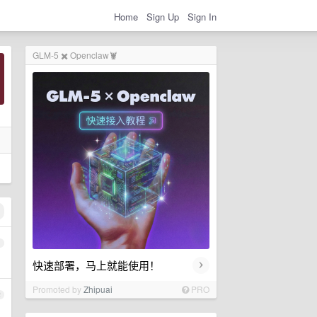
Home
Sign Up
Sign In
GLM-5 ✖️ Openclaw🦞
1
›
快速部署，马上就能使用！
Promoted by
Zhipuai
PRO
2