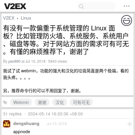
V2EX
Linux
›
有没有一款偏重于系统管理的 Linux 面
板？比如管理防火墙、系统服务、系统用户
、磁盘等等。对于网站方面的需求可有可无
。有懂的麻烦推荐下，谢谢了
By
yao990
at Jul 10, 2018 · 5840 views
我试了试 webmin，功能的强大和汉化的垃圾简直是两个极端，看的
我头疼。。。。
另，推荐命令行的可以不用回复了，谢谢。
Webmin
谢谢
汉化
可有可无
31 replies
•
2024-05-14 16:20:36 +08:00
dengshuang
Jul 10, 2018
1
appnode