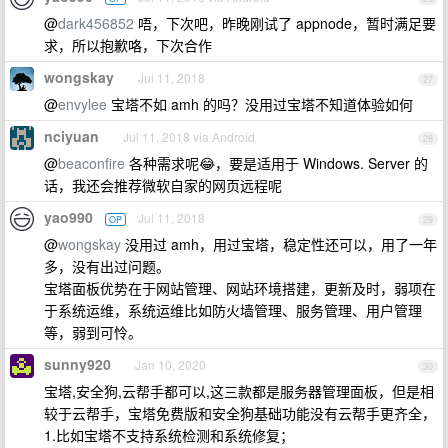
@
dark456852
唔，下次吧，昨晚刚试了 appnode，暂时满足要
求，所以抱歉咯，下次合作
wongskay
Jul 11, 2018
27
@
envylee
宝塔不如 amh 的吗？没用过宝塔不知道体验如何
nciyuan
Jul 11, 2018 via Android
28
@
beaconfire
各种需求呢😂，要是适用于 Windows. Server 的
话，我还会推荐微软自家的网页远程呢
yao990
Jul 11, 2018
OP
29
@
wongskay
没用过 amh，用过宝塔，稳定性还可以，用了一年
多，没有出过问题。
宝塔面板优势在于网站管理、网站环境搭建，更新及时，弱项在
于系统运维，系统运维比如防火墙管理、服务管理、用户管理
等，弱到可怜。
sunny920
Jan 10, 2020
30
宝塔,安全狗,云帮手都可以,这三款都是服务器管理面板，但是相
较于云帮手，宝塔免费版和安全狗基础功能没有云帮手更齐全，
1.比如宝塔不支持系统检测和系统修复；