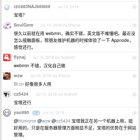
rzti483NAJ66l669
Jul 10, 2018
2
宝塔？
SoulGem
Jul 10, 2018 via iPhone
3
很久以前就在用 webmin，确实不错，英文版不难懂吧。最近没
怎么接触面板，帮朋友维护机器的时候体验了一下 Appnode，
感觉还行。
flynaj
Jul 10, 2018 via Android
4
webmin 不错，汉化自己做
wzw
Jul 10, 2018 via iPhone
5
Bt.cn
好像很多人用
cz5424
Jul 10, 2018 via Android
6
宝塔还行
yao990
Jul 10, 2018
OP
7
@
Humorce
@
wzw
@
cz5424
宝塔我正在另一个机器上用，挺
好用的，只是在服务器管理方面稍显不足，宝塔的优势在于网站
管理。