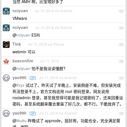
当然 AMH 啊，比宝塔好多了
nciyuan
Jul 10, 2018 via Android
13
VMware
nciyuan
Jul 10, 2018 via Android
14
@
nciyuan
ESXi
Tink
Jul 10, 2018 via iPhone
15
webmin 可以
beaconfire
Jul 11, 2018
16
@
nciyuan
怕不是我没读懂题?
yao990
Jul 11, 2018 via Android
OP
17
@
lfzyx
试过了，昨天试了半晚上，安装倒是不难，但安装完成
死活登录不上，官方文档说用 root 密码登录，网友说用
rootadmin 登录，甚至我觉得可能是我记错密码了，还来回重设
密码，甚至系统翻来覆去重装了好几次，都不行。干脆放弃了。
yao990
Jul 11, 2018 via Android
OP
18
@
likuku
昨晚试了 appnode，挺好用，功能也全，完全满足需
求，谢啦