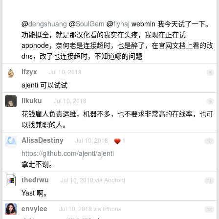
@
dengshuang
@
SoulGem
@
flynaj
webmin 我今天试了一下。
功能挺全，就是那汉化看的我实在头疼，我现在正在试
appnode，奈何老是连接超时，也是醉了，在官网文档上看的改
dns，改了也连接超时，不知道哪的问题
lfzyx
Jul 10, 2018
8
ajenti 可以试试
likuku
Jul 10, 2018
9
花钱雇人负责运维，机器不多，也不要求非常高的在线率，也可
以找兼职的人。
AlisaDestiny
Jul 10, 2018
1
10
https://github.com/ajenti/ajenti
拿走不谢。
thedrwu
Jul 10, 2018 via Android
11
Yast 啊。
envylee
Jul 10, 2018 via iPhone
12