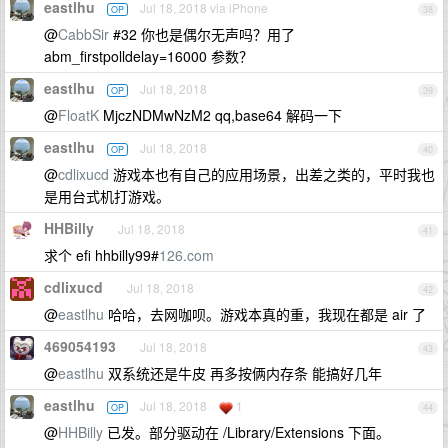
eastlhu
Jul 18, 2018 via iPhone
OP
38
@
CabbSir
#32 你也是偶尔无声吗？用了
abm_firstpolldelay=16000 参数？
eastlhu
Jul 18, 2018
OP
39
@
FloatK
MjczNDMwNzM2 qq,base64 解码一下
eastlhu
Jul 18, 2018
OP
40
@
cdlixucd
游戏本也有自己的应用场景，出差之类的，平时我也
是用台式机打游戏。
HHBilly
Jul 18, 2018
41
求个 efi hhbilly99#
126.com
cdlixucd
Jul 18, 2018
42
@
eastlhu
哈哈，去网咖呗。游戏本真的重，我现在都是 air 了
469054193
Jul 18, 2018
43
@
eastlhu
双系统还是牛皮 再多按俩内存条 能搞好几年
eastlhu
Jul 18, 2018
1
OP
44
@
HHBilly
已发。部分驱动在 /Library/Extensions 下面。