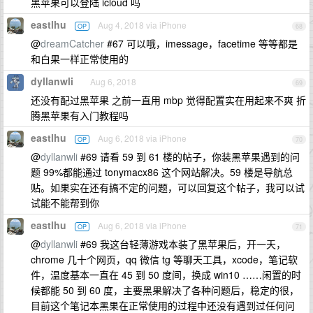
黑苹果可以登陆 icloud 吗
eastlhu
Aug 4, 2018 via iPhone
OP
68
@
dreamCatcher
#67 可以哦，imessage，facetime 等等都是
和白果一样正常使用的
dyllanwli
Aug 6, 2018
69
还没有配过黑苹果 之前一直用 mbp 觉得配置实在用起来不爽 折
腾黑苹果有入门教程吗
eastlhu
Aug 6, 2018 via iPhone
OP
70
@
dyllanwli
#69 请看 59 到 61 楼的帖子，你装黑苹果遇到的问
题 99%都能通过 tonymacx86 这个网站解决。59 楼是导航总
贴。如果实在还有搞不定的问题，可以回复这个帖子，我可以试
试能不能帮到你
eastlhu
Aug 6, 2018 via iPhone
OP
71
@
dyllanwli
#69 我这台轻薄游戏本装了黑苹果后，开一天，
chrome 几十个网页，qq 微信 tg 等聊天工具，xcode，笔记软
件，温度基本一直在 45 到 50 度间，换成 win10 ……闲置的时
候都能 50 到 60 度，主要黑果解决了各种问题后，稳定的很，
目前这个笔记本黑果在正常使用的过程中还没有遇到过任何问