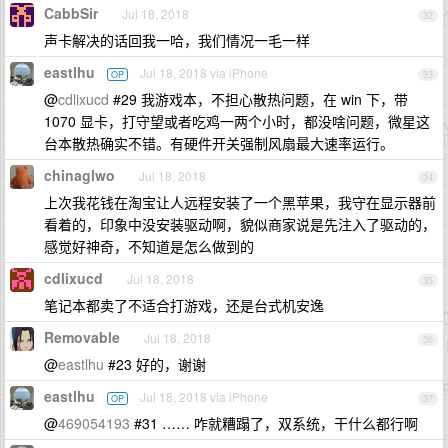
CabbSir
Jul 18, 2018
32
声卡解决的话回我一哈，我们情况一毛一样
eastlhu
Jul 18, 2018 via iPhone
OP
33
@
cdlixucd
#29 我游戏本，不担心散热问题，在 win 下，带
1070 显卡，打守望或者吃鸡一两个小时，都没啥问题，微星这
台本散热确实不错。有硬件开关强制风扇最大速率运行。
chinaglwo
Jul 18, 2018
34
上次我花钱在淘宝让人远程安装了一个黑苹果，我守在显示器前
看着的，印象中没安装驱动啊，貌似商家说是先注入了驱动的，
感觉好神奇，不知道是怎么做到的
cdlixucd
Jul 18, 2018
35
笔记本都卖了不适合打游戏，还是台式机安逸
Removable
Jul 18, 2018
36
@
eastlhu
#23 好的，谢谢
eastlhu
Jul 18, 2018 via iPhone
OP
37
@
469054193
#31 …… 咋就糟蹋了，双系统，干什么都行啊