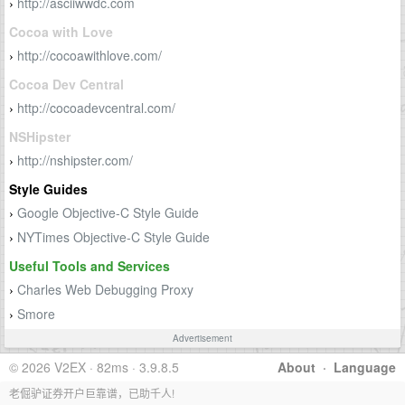
http://asciiwwdc.com
›
Cocoa with Love
http://cocoawithlove.com/
›
Cocoa Dev Central
http://cocoadevcentral.com/
›
NSHipster
http://nshipster.com/
›
Style Guides
Google Objective-C Style Guide
›
NYTimes Objective-C Style Guide
›
Useful Tools and Services
Charles Web Debugging Proxy
›
Smore
›
Advertisement
© 2026 V2EX · 82ms · 3.9.8.5
About
·
Language
老倔驴证券开户巨靠谱，已助千人!