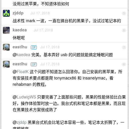
没用过黑苹果，不知道体验如何
zjddp
Jul 17, 2018
5
战术性 mark 一波，一直在搞台机的黑果子，没试过笔记本的
kaedea
Jul 17, 2018
6
休眠呢
eastlhu
Jul 17, 2018
OP
7
@
kaedea
完美。基本弄好 usb 的问题就能搞定睡眠问题
eastlhu
Jul 17, 2018
OP
8
@
FloatK
这个问题不知道怎么回答你。自己安装的黑苹果，所
有安装技术要点都是爬 tonymacx86 和 insanelymac，看
rehabman 的教程。
@
LudwigWS
只要完善了上面那些问题，黑果的性能体验比白果
好，操作体验暂时放一边。我台式机和笔记本都是黑果，而且现
在黑果技术方案很成熟了
@
zjddp
黑果台式机会比笔记本容易一些，笔记本太折腾了，一
度想放弃。。。