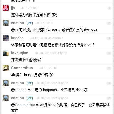
jjx
Jul 17, 2018
9
这机器无线网卡是可替换的吗
eastlhu
Jul 17, 2018
OP
10
@
jjx
可以换，tb 搜索 dw1830，或者便宜点的 dw1560
kaedea
Jul 17, 2018 via Android
11
休眠和睡眠时是个问题 还有楼主好像没有折腾 dsdt ？
loveuqian
Jul 18, 2018 via iPhone
12
开发起来性能爆炸？
ConnersHua
Jul 18, 2018
13
4k 屏？ hi-dpi 用哪个调的？
eastlhu
Jul 18, 2018 via iPhone
OP
14
@
kaedea
#11 用的 hotpatch，比直接改 dsdt 好
eastlhu
Jul 18, 2018 via iPhone
OP
15
@
ConnersHua
#13 调 hidpi 的时候，自己做了一套显示屏描述
文件