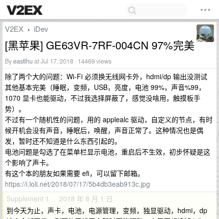
V2EX
iDev
›
[黑苹果] GE63VR-7RF-004CN 97%完美
By
eastlhu
at Jul 17, 2018 · 14469 views
除了两个大的问题：Wi-Fi 必须换无线网卡外，hdmi/dp 输出没测试
其他基本完美（睡眠，变频，USB，亮度，电池 99%，声音%99，
1070 显卡也能驱动，不过我选择屏蔽了，感觉没啥用，触摸板手
势）。
不过有一个随机性的问题，用的 applealc 驱动，自定义的节点，有时
候开机会没有声音，睡眠后，唤醒，声音正常了。这种情况也是偶
发，暂时还不知道是什么东西引起的。
电池问题是勾选了在菜单栏显示电池，重启后不生效，初步怀疑是这
个影响了声卡。
有这个本的朋友如果需要 efi，可以留下邮箱。
https://i.loli.net/2018/07/17/5b4db3eab913c.jpg
Supplement 1 · 2018 年 8 月 1 日
到今天为止，声卡，电池，电源管理，变频，独显驱动，hdmi，dp