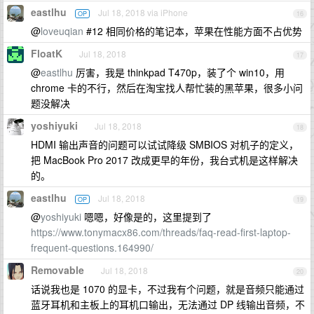
eastlhu
Jul 18, 2018 via iPhone
OP
16
@
loveuqian
#12 相同价格的笔记本，苹果在性能方面不占优势
FloatK
Jul 18, 2018
17
@
eastlhu
厉害，我是 thinkpad T470p，装了个 win10，用
chrome 卡的不行，然后在淘宝找人帮忙装的黑苹果，很多小问
题没解决
yoshiyuki
Jul 18, 2018
18
HDMI 输出声音的问题可以试试降级 SMBIOS 对机子的定义，
把 MacBook Pro 2017 改成更早的年份，我台式机是这样解决
的。
eastlhu
Jul 18, 2018
OP
19
@
yoshiyuki
嗯嗯，好像是的，这里提到了
https://www.tonymacx86.com/threads/faq-read-first-laptop-
frequent-questions.164990/
Removable
Jul 18, 2018
20
话说我也是 1070 的显卡，不过我有个问题，就是音频只能通过
蓝牙耳机和主板上的耳机口输出，无法通过 DP 线输出音频，不