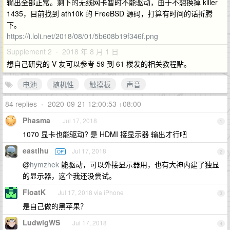
输出全部正常。剩下的无线网卡暂时不能驱动，由于不想换掉 killer
1435，目前找到 ath10k 的 FreeBSD 源码，打算有时间的话折腾
下。
https://i.loli.net/2018/08/01/5b608b19f346f.png
Supplement 2 · 2018 年 8 月 1 日
想自己研究的 V 友可以参考 59 到 61 楼发的相关教程贴。
电池
随机性
触摸板
声音
84 replies
•
2020-09-21 12:00:53 +08:00
Phasma
Jul 17, 2018
1
1070 显卡也能驱动? 是 HDMI 接显示器 输出才行吧
eastlhu
Jul 17, 2018
OP
2
@
hymzhek
能驱动，可以外接显示器用，也有大神内建了独显
的显示器，这个我还没尝试。
FloatK
Jul 17, 2018 via iPhone
3
是自己做的黑苹果？
LudwigWS
Jul 17, 2018
4