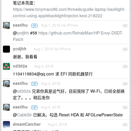
笔记本亮度：
https://www.tonymacx86.com/threads/guide-laptop-backlight-
control-using-applebacklightinjector-kext.218222
eastlhu
Aug 1, 2018 via iPhone
OP
62
@
ycdjhh
#58
https://github.com/RehabMan/HP-Envy-DSDT-
Patch
ycdjhh
Aug 1, 2018 via iPhone
63
谢谢，我看看
cd302a
Aug 4, 2018
64
1104119834@qq.com
求 EFI 同款机器禁行
eastlhu
Aug 4, 2018
OP
65
@
cd302a
兄弟你真是运气好，目前我除了 Wi-Fi，已经全部搞
定了。。。稍后发你
eastlhu
Aug 4, 2018
OP
66
@
CabbSir
已解决。勾选 Reset HDA 和 AFGLowPowerState
dreamCatcher
Aug 4, 2018
67