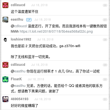
cdlixucd
Jul 18, 2018
26
这个温度遭架不住
eastlhu
Jul 18, 2018
OP
27
@
cdlixucd
温度还行，开了变频。而且我游戏本有一键散热按钮
hhhh
https://i.loli.net/2018/07/18/5b4ea568af22c.png
loshine1992
Jul 18, 2018
28
我也是前 2 天把台式驱动成功，ga-z370n-wifi
除了无线和蓝牙一切完美。
cdlixucd
Jul 18, 2018
29
@
eastlhu
你现在运行频率才 1 点几 Ghz，高了你试一试呢
FloatK
Jul 18, 2018
30
@
eastlhu
兄弟，方便的话，能否给个 QQ 或者其他的联系方
式，想请教下黑果问题，谢谢了
469054193
Jul 18, 2018
31
好好的微星糟蹋了