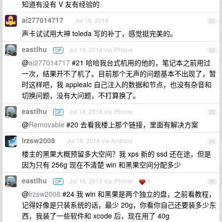
知道有没有 V 友有经验的
ai277014717
Jul 18, 2018
21
声卡试试用大神 toleda 写的补丁，感觉挺完美的。
eastlhu
Jul 18, 2018 via iPhone
OP
22
@
ai277014717
#21 哈哈我台式机用的他的，笔记本之前用过
一次，结果开不了机了。目前那个无声的问题基本不出现了，暂
时这样吧，我 applealc 自己注入的数据和节点，也没有杂音和
切换问题，没有大问题，不打算换了。
eastlhu
Jul 18, 2018 via iPhone
OP
23
@
Removable
#20 去看我楼上那个链接，里面有解决方案
lrzsw2008
Jul 18, 2018 via Android
24
楼主的黑果大概预留多大空间？我 xps 新的 ssd 还在途，但是
因为只有 256g 现在不清楚 win 和黑果空间分配多少
eastlhu
Jul 18, 2018 via iPhone
1
OP
25
@
lrzsw2008
#24 我 win 和黑果是两个独立的盘，之前看教程，
记得好像是只装系统的话，最少 20g，你看你自己还要装多少东
西，我装了一些软件和 xcode 后，现在用了 40g