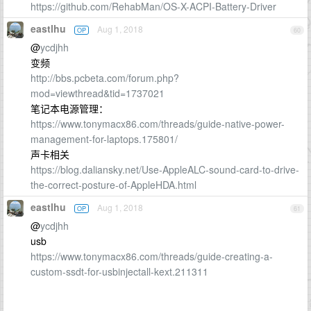
https://github.com/RehabMan/OS-X-ACPI-Battery-Driver
eastlhu
Aug 1, 2018
OP
60
@
ycdjhh
变频
http://bbs.pcbeta.com/forum.php?
mod=viewthread&tid=1737021
笔记本电源管理：
https://www.tonymacx86.com/threads/guide-native-power-
management-for-laptops.175801/
声卡相关
https://blog.daliansky.net/Use-AppleALC-sound-card-to-drive-
the-correct-posture-of-AppleHDA.html
eastlhu
Aug 1, 2018
OP
61
@
ycdjhh
usb
https://www.tonymacx86.com/threads/guide-creating-a-
custom-ssdt-for-usbinjectall-kext.211311