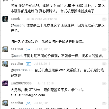
黑果 还是台式机吧，建议弄个 mini 机箱 全 SSD 那种，，笔记
本硬件都是定制的 真心折腾人， 台式机想换啥就换啥了
spark
Jul 18, 2018 via iPhone
51
@
eastlhu
你要是二十几岁说这个话我理解，因为我以前也是这
样子。
时间久了你就知道，花钱买时间是最划算的交易。
eastlhu
Jul 18, 2018
OP
52
@
spark
不同时期不同的价值观，不强求一样，技术人的追求。
eastlhu
Jul 18, 2018
OP
53
@
q397064399
台式机也是黑果+win 双系统了。台式机是比笔
记本爽
jun20070308
Jul 18, 2018
54
大兄弟，我 GT73vr，跟你配置差不多，求个 efi。
1315139234@qq.com
eastlhu
Jul 18, 2018
OP
55