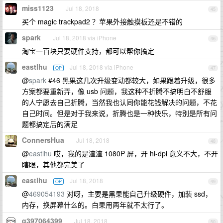
miss1123
Jul 18, 2018
45
买个 magic trackpad2 ？苹果外接触摸板还是不错的
spark
Jul 18, 2018 via iPhone
46
淘宝一百块只要硬件支持，都可以帮你搞定
eastlhu
Jul 18, 2018 via iPhone
OP
47
@
spark
#46 黑果这几次升级变动都较大，如果跟着升级，很多
方案都要重新弄，像 usb 问题，我这种不折腾不搞明白不舒服
的人宁愿去自己折腾，当然我也认同你能花钱解决的问题，不花
自己时间。但是对于我来说，折腾也是一种快乐，特别是所有问
题都搞定后的满足
ConnersHua
Jul 18, 2018
48
@
eastlhu
哎，我的是渣渣 1080P 屏，开 hi-dpi 意义不大，不开
瞎眼，其他都完美了
eastlhu
Jul 18, 2018
OP
49
@
469054193
对呀，主要是黑果能自己升级硬件，加装 ssd，
内存，换屏幕什么的。白果用两年就不太行了。
q397064399
Jul 18, 2018
50