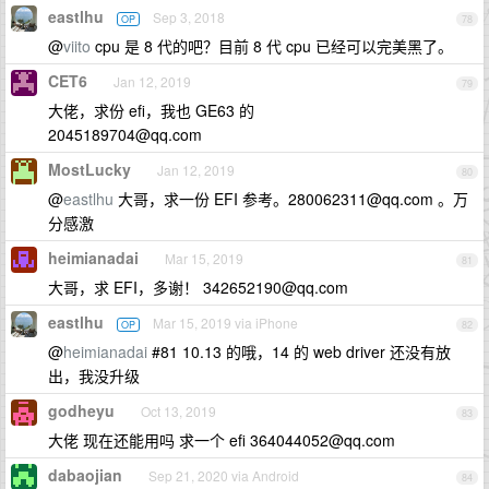
eastlhu
Sep 3, 2018
OP
78
@
viito
cpu 是 8 代的吧？目前 8 代 cpu 已经可以完美黑了。
CET6
Jan 12, 2019
79
大佬，求份 efi，我也 GE63 的
2045189704@qq.com
MostLucky
Jan 12, 2019
80
@
eastlhu
大哥，求一份 EFI 参考。
280062311@qq.com
。万
分感激
heimianadai
Mar 15, 2019
81
大哥，求 EFI，多谢！
342652190@qq.com
eastlhu
Mar 15, 2019 via iPhone
OP
82
@
heimianadai
#81 10.13 的哦，14 的 web driver 还没有放
出，我没升级
godheyu
Oct 13, 2019
83
大佬 现在还能用吗 求一个 efi
364044052@qq.com
dabaojian
Sep 21, 2020 via Android
84