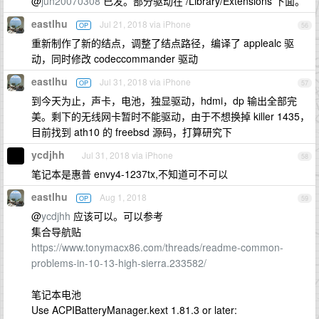
@
jun20070308
已发。部分驱动在 /Library/Extensions 下面。
eastlhu
Jul 21, 2018 via iPhone
OP
56
重新制作了新的结点，调整了结点路径，编译了 applealc 驱
动，同时修改 codeccommander 驱动
eastlhu
Jul 31, 2018 via iPhone
OP
57
到今天为止，声卡，电池，独显驱动，hdmi，dp 输出全部完
美。剩下的无线网卡暂时不能驱动，由于不想换掉 killer 1435，
目前找到 ath10 的 freebsd 源码，打算研究下
ycdjhh
Jul 31, 2018 via iPhone
58
笔记本是惠普 envy4-1237tx,不知道可不可以
eastlhu
Aug 1, 2018
OP
59
@
ycdjhh
应该可以。可以参考
集合导航贴
https://www.tonymacx86.com/threads/readme-common-
problems-in-10-13-high-sierra.233582/
笔记本电池
Use ACPIBatteryManager.kext 1.81.3 or later: