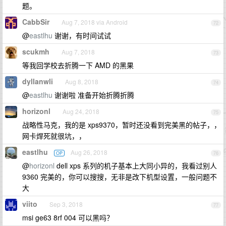
题。
CabbSir
Aug 7, 2018 via Android
72
@
eastlhu
谢谢，有时间试试
scukmh
Aug 7, 2018
73
等我回学校去折腾一下 AMD 的黑果
dyllanwli
Aug 8, 2018
74
@
eastlhu
谢谢啦 准备开始折腾折腾
horizonl
Aug 24, 2018
75
战略性马克，我的是 xps9370，暂时还没看到完美黑的帖子，，
网卡焊死就很坑，，
eastlhu
Aug 26, 2018
OP
76
@
horizonl
dell xps 系列的机子基本上大同小异的，我看过别人
9360 完美的，你可以搜搜，无非是改下机型设置，一般问题不
大
viito
Sep 3, 2018
77
msi ge63 8rf 004 可以黑吗？