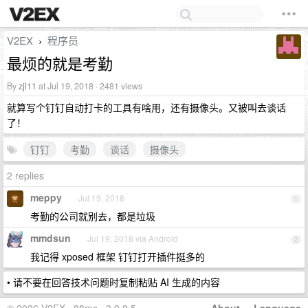
V2EX
程序员
›
最烦的就是考勤
By
zjl11
at Jul 19, 2018 · 2481 views
就算写个钉钉自动打卡的工具有啥用，还有摄像头。又被叫去谈话
了！
钉钉
考勤
谈话
摄像头
2 replies
meppy
Jul 19, 2018
1
考勤的公司就别去，都是垃圾
mmdsun
Jul 19, 2018 via Android
2
我记得 xposed 框架 钉钉打开插件挺多的
• 请不要在回答技术问题时复制粘贴 AI 生成的内容