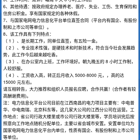
6、其他待遇：按政府规定办理养老、医疗、失业、工伤、生育保险和
住房公积金。享有国家规定的各种休假。
7、与国家电网电力信息化平台单位直签合同（平台内有国企、有股份
制和上市公司等单位）。
8、该工作具有下列特点：
（ 1 ）、是长期工作，同单位直签，有五险一金。
（ 2 ）、专业技术性强，是硬技术和时新技术，符合当今社会发展趋
势，此工作今后越来越吃香。
（ 3 ）、在办公室内上班，工作环境好。朝九晚五的 8 小时工作制，
人较舒服。
（ 4 ）、工资收入高，转正后月收入 5000-8000 元，，高的达
15000 元左右。
请互相转告，大力推荐和组织人员报名应聘，合作共赢！(合作者有较
高酬谢费用)。
注：电力信息化平台公司目前在江西南昌的电力项目主要有：中电普
华、中电南瑞、北京科东等，这几家大公司的江西分公司在运营。工
作地点：省公司行政大楼里或市公司行政大楼里等，学员培训完后按
照意向工作地点随机分配单位，主要以省会城市安置。安置单位均为
国家电网电力信息化平台内单位，性质有国企、有股份制和上市公司
等单位。