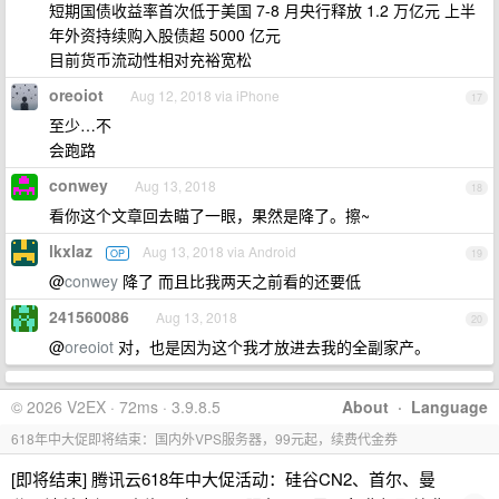
短期国债收益率首次低于美国 7-8 月央行释放 1.2 万亿元 上半
年外资持续购入股债超 5000 亿元
目前货币流动性相对充裕宽松
oreoiot
Aug 12, 2018 via iPhone
17
至少…不
会跑路
conwey
Aug 13, 2018
18
看你这个文章回去瞄了一眼，果然是降了。擦~
lkxlaz
Aug 13, 2018 via Android
OP
19
@
conwey
降了 而且比我两天之前看的还要低
241560086
Aug 13, 2018
20
@
oreoiot
对，也是因为这个我才放进去我的全副家产。
© 2026 V2EX · 72ms · 3.9.8.5
About
·
Language
618年中大促即将结束：国内外VPS服务器，99元起，续费代金券
[即将结束] 腾讯云618年中大促活动：硅谷CN2、首尔、曼