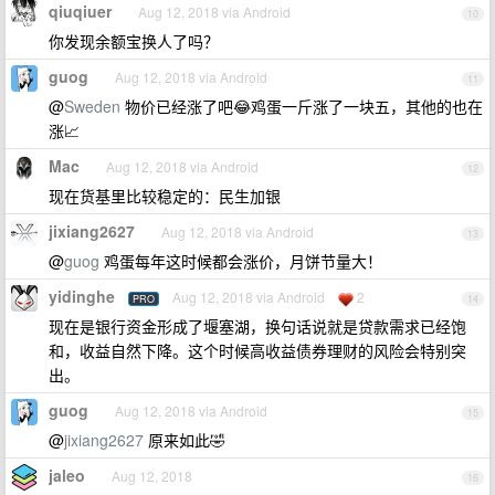
qiuqiuer
Aug 12, 2018 via Android
10
你发现余额宝换人了吗？
guog
Aug 12, 2018 via Android
11
@
Sweden
物价已经涨了吧😂鸡蛋一斤涨了一块五，其他的也在
涨📈
Mac
Aug 12, 2018 via Android
12
现在货基里比较稳定的：民生加银
jixiang2627
Aug 12, 2018 via Android
13
@
guog
鸡蛋每年这时候都会涨价，月饼节量大！
yidinghe
Aug 12, 2018 via Android
2
PRO
14
现在是银行资金形成了堰塞湖，换句话说就是贷款需求已经饱
和，收益自然下降。这个时候高收益债券理财的风险会特别突
出。
guog
Aug 12, 2018 via Android
15
@
jixiang2627
原来如此🤣
jaleo
Aug 12, 2018
16