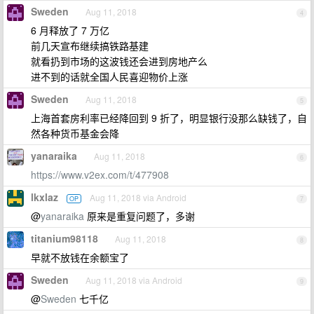
Sweden
Aug 11, 2018
4
6 月释放了 7 万亿
前几天宣布继续搞铁路基建
就看扔到市场的这波钱还会进到房地产么
进不到的话就全国人民喜迎物价上涨
Sweden
Aug 11, 2018
5
上海首套房利率已经降回到 9 折了，明显银行没那么缺钱了，自
然各种货币基金会降
yanaraika
Aug 11, 2018
6
https://www.v2ex.com/t/477908
lkxlaz
Aug 11, 2018 via Android
OP
7
@
yanaraika
原来是重复问题了，多谢
titanium98118
Aug 11, 2018
8
早就不放钱在余额宝了
Sweden
Aug 11, 2018 via Android
9
@
Sweden
七千亿