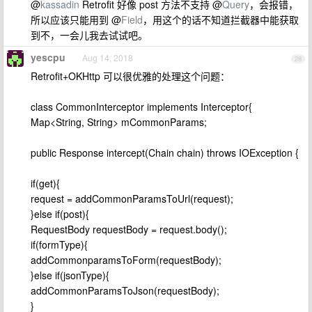
@
kassadin
Retrofit 好像 post 方法不支持 @
Query
，会报错，
所以应该只能用到 @
Field
，用这个的话不知道拦截器中能获取
到不，一会儿我去试试吧。
yescpu
Aug 14, 2018
28
Retrofit+OKHttp 可以很优雅的处理这个问题：
class CommonInterceptor implements Interceptor{
Map<String, String> mCommonParams;
public Response intercept(Chain chain) throws IOException {
if(get){
request = addCommonParamsToUrl(request);
}else if(post){
RequestBody requestBody = request.body();
if(formType){
addCommonparamsToForm(requestBody);
}else if(jsonType){
addCommonParamsToJson(requestBody);
}