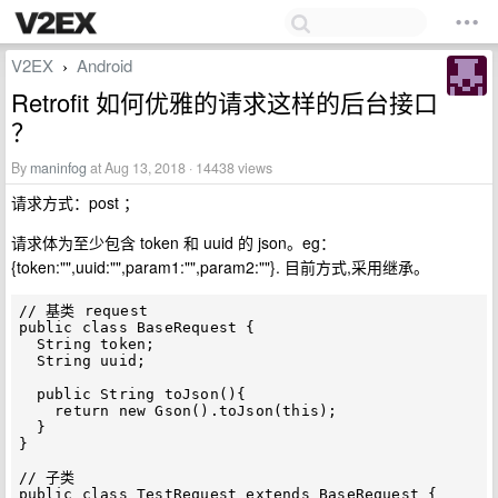
V2EX
Android
›
Retrofit 如何优雅的请求这样的后台接口
？
By
maninfog
at Aug 13, 2018 · 14438 views
请求方式：post ；
请求体为至少包含 token 和 uuid 的 json。eg：
{token:"",uuid:"",param1:"",param2:""}. 目前方式,采用继承。
// 基类 request

public class BaseRequest {

  String token;

  String uuid;

  public String toJson(){

    return new Gson().toJson(this);

  }

}

// 子类 

public class TestRequest extends BaseRequest {
