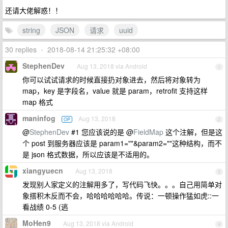
还请大佬解惑！！
string
JSON
请求
uuid
30 replies
•
2018-08-14 21:25:32 +08:00
StephenDev
Aug 13, 2018 via Android
1
你可以试试请求的时候直接扔对象进去，然后将对象转为
map，key 是字段名，value 就是 param，retrofit 支持这样
map 格式
maninfog
Aug 13, 2018
OP
2
@
StephenDev
#1 您应该说的是 @
FieldMap
这个注解，但是这
个 post 到服务器应该是 param1=""&param2=""这种结构，而不
是 json 格式数据，所以应该是不适用的。
xiangyuecn
Aug 13, 2018
3
发现别人家定义的注解用多了，写代码飞快。。。自己用简单对
象搭积木反而不会，哈哈哈哈哈哈。传说：一顿操作猛如虎::一
看战绩 0-5 (逃
MoHen9
Aug 13, 2018 via Android
4