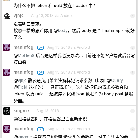
为什么不把 token 和 uuid 放在 header 中？
vjnjc
Aug 13, 2018 via Android
5
没看明白要求。
按照一楼的思路你用 @
body
，然后 body 是个 hashmap 不就好
了么
maninfog
Aug 13, 2018 via Android
OP
6
@
MoHen9
后台是这样我也没办法…目前还不能客户端教后台写
接口😄
maninfog
Aug 13, 2018 via Android
OP
7
@
vjnjc
需求是我用某个注解标记请求参数（比如 @
Query
@
Field
这样的），真正请求时，这些被标记的请求参数会和
token 以及 uuid 一起被序列化成 json 数据作为 body post 到服
务器。
kingme
Aug 13, 2018
8
通过拦截器阿，在拦截器里面重新组织
maninfog
Aug 13, 2018 via Android
OP
9
@
kingme
拦截器只能得到请求头的参数把，对于方法中的参