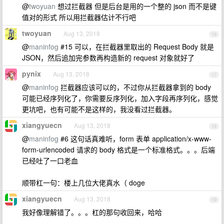
@
twoyuan
想过拦截器 但是后台是用的一个整的 json 而不是键
值对的形式 所以用拦截器估计不行吧
twoyuan
Aug 13, 2018
16
@
maninfog
#15 可以，在拦截器里取出的 Request Body 就是
JSON，然后追加完参数再构造新的 request 对象就好了
pynix
Aug 13, 2018
17
@
maninfog
拦截器应该可以的，不过你从拦截器拿到的 body
可能已经序列化了，你需要反序列化，加入字段再序列化，感觉
更坑吧，也有可能不是这样的，我没看过拦截器。
xiangyuecn
Aug 13, 2018
18
@
maninfog
#6 这句话真难听，form 表单 application/x-www-
form-urlencoded 请求的 body 格式是一个标准格式。。。后端
已经吐了一口老血
顺带杠一句：楼上几位大佬真水（ doge
xiangyuecn
Aug 13, 2018
19
我好像理解错了。。。杠的那句收回来，哈哈