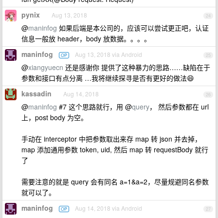
pynix
Aug 13, 2018
24
@
maninfog
如果后端是本公司的，应该可以尝试更正吧，认证
信息一般放 header，body 放数据。。。。
maninfog
Aug 13, 2018 via Android
OP
25
@
xiangyuecn
还是感谢你 提供了这种暴力的思路……缺陷在于
参数和接口有点分离 …我将继续探寻是否有更好的做法😄
kassadin
Aug 14, 2018
26
@
maninfog
#7 这个思路就行，用 @
query
， 然后参数都在 url
上，post body 为空。
手动在 interceptor 中把参数取出来存 map 转 json 并去掉，
map 添加通用参数 token, uid, 然后 map 转 requestBody 就行
了
需要注意的就是 query 会有同名 a=1&a=2，尽量规避同名参数
就可以了。
maninfog
Aug 14, 2018 via Android
OP
27