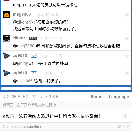
ronggang 大佬的皮肤可以一键移动
msg7086
Aug 14, 2018
5
@
zlkent
你们都那么麻烦的吗？
我这直接勾上同时移动数据就行了。
zlkent
Aug 14, 2018
PRO
6
@
msg7086
#5 可能是权限问题，直接勾选移动数据会报错
zq9610
Aug 14, 2018
OP
7
@
jedihy
#1 下好了以后再移动
zq9610
Aug 14, 2018
OP
8
@
alvin666
感谢，我装了。
© 2026 V2EX · 27ms · 3.9.8.5
About
·
Language
券商万一免五开户活动火热进行中！
›
a股万一免五活动火热进行中！留言就抽鼠标键盘！
Promoted by
daxiaolian
PRO