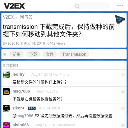
V2EX
问与答
›
transmission 下载完成后，保持做种的前
提下如何移动到其他文件夹？
By
zq9610
at Aug 14, 2018 · 6442 views
前提
下载
文件
Transmission
8 replies
jedihy
Aug 14, 2018 via iPhone
1
要移动文件的时候也在上传？？
msg7086
Aug 14, 2018
2
不就是右键设置数据位置吗？
zlkent
Aug 14, 2018
PRO
3
@
msg7086
#2 得先把数据拷过去，然后再设置数据位置
alvin666
Aug 14, 2018 via Android
4