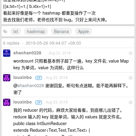
{{a.txt=1}=1,{ b.xtx=1}=1}
看起来好像是每一个 hashmap 都重复操作了一次
我去找我们老师，老师也找不到 bug。只好上来问大神。
txt
hashmap
Banana
Apple
6 replies
•
2019-05-26 09:44:07 +08:00
shaohan0228
Aug 23, 2018
1
wordcount 只照着基本例子超了一遍，key 文件名; value Map
key 为单词，value 为词频，这样行么
louxinbo
Aug 23, 2018
OP
2
@
shaohan0228
谢谢回复。断句有点迷糊。能不能再解释下。
谢了
louxinbo
Aug 23, 2018
OP
3
我的 reducer 的代码，麻烦大家给看看，到底哪儿出错了。
reduce 输入的 key 就是单词，输入的 values 就是文件名。
public class IntSumReducer
extends Reducer<Text,Text,Text,Text> {