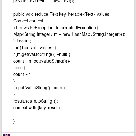
private Text result = new Text();
public void reduce(Text key, Iterable<Text> values,
Context context
) throws IOException, InterruptedException {
Map<String,Integer> m = new HashMap<String,Integer>();
int count;
for (Text val : values) {
if(m.get(val.toString())!=null) {
count = m.get(val.toString())+1;
}else {
count = 1;
}
m.put(val.toString(), count);
}
result.set(m.toString());
context.write(key, result);
}
}