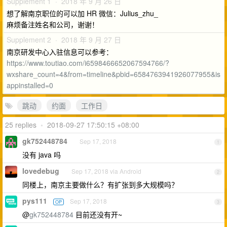
Supplement 1 · 2018 年 9 月 26 日
想了解南京职位的可以加 HR 微信：Julius_zhu_
麻烦备注姓名和公司，谢谢！
Supplement 2 · 2018 年 9 月 27 日
南京研发中心入驻信息可以参考：
https://www.toutiao.com/i6598466652067594766/?
wxshare_count=4&from=timeline&pbid=6584763941926077955&is
appinstalled=0
跳动
约面
工作日
25 replies
•
2018-09-27 17:50:15 +08:00
gk752448784
Sep 17, 2018
1
没有 java 吗
lovedebug
Sep 17, 2018 via Android
2
同楼上，南京主要做什么？有扩张到多大规模吗？
pys111
Sep 17, 2018
OP
3
@
gk752448784
目前还没有开~