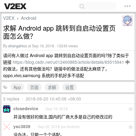
V2EX
Android
›
求解 Android app 跳转到自启动设置页
面怎么做？
By
shangshicc
at Sep 19, 2018 · 13245 views
请问有人做过 Android app 跳转到自启动设置页面的吗?除了类似于
链接
https://blog.csdn.net/u012400885/article/details/65515941
中
的做法，还有其他做法吗？链接中的做法适配太麻烦了，
oppo,vivo,samsung 系统的手机好多不适配
App
页面
求解
设置
3 replies
•
2018-09-20 10:45:08 +08:00
closedevice
Sep 19, 2018
1
并没有很好的做法,国内的厂商大多是自己的修改过的
ysc3839
Sep 20, 2018 via Android
2
没办法，只能一个个适配。