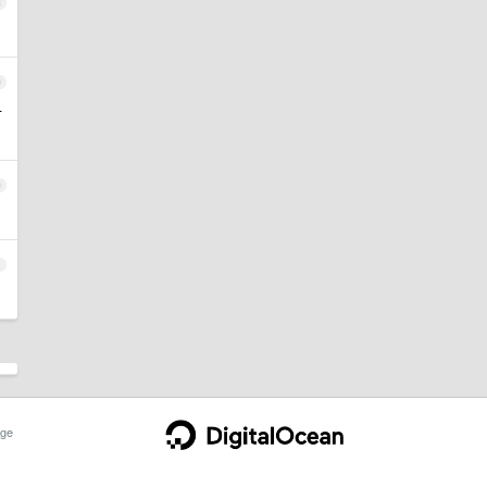
8
9
付
0
1
ge