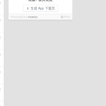
2
📱 生成 App 下载页
Promoted by
mzshxz
PRO
3
4
5
6
7