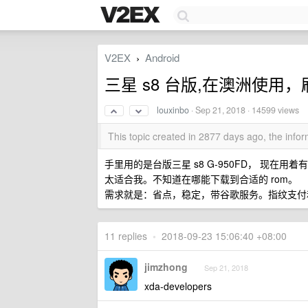
V2EX
Android
›
三星 s8 台版,在澳洲使用，刷
louxinbo
·
Sep 21, 2018
· 14599 views
This topic created in 2877 days ago, the inf
手里用的是台版三星 s8 G-950FD， 现在
太适合我。不知道在哪能下载到合适的 rom。
需求就是：省点，稳定，带谷歌服务。指纹支付和
11 replies
•
2018-09-23 15:06:40 +08:00
jimzhong
Sep 21, 2018
xda-developers