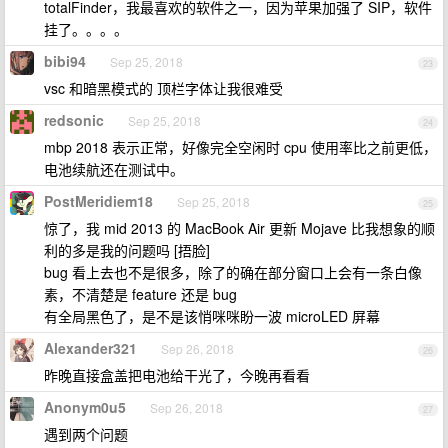
totalFinder，我最喜欢的软件之一，因为苹果加强了 SIP，软件
挂了。。。。
bibi94
Sep 25, 2018
23
vsc 和暗黑模式的 顶栏字体让我很难受
redsonic
Sep 25, 2018
24
mbp 2018 表示正常，好像完全空闲时 cpu 使用率比之前更低，
电池续航还在测试中。
PostMeridiem18
Sep 25, 2018
25
惊了，我 mid 2013 的 MacBook Air 更新 Mojave 比我想象的顺
利的多是我的问题吗 [捂脸]
bug 看上去也不是很多，除了的确在部分窗口上会有一条白像
素，不清楚是 feature 还是 bug
有全局黑色了，是不是该悄咪咪盼一波 microLED 屏幕
Alexander321
Sep 26, 2018
26
昨晚直接盒盖把电池给干光了，今晚再看看
Anonym0u5
Sep 26, 2018
27
遇到两个问题