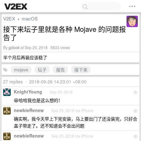
V2EX
macOS
›
接下来坛子里就是各种 Mojave 的问题报
告了
By
gzlock
at Sep 25, 2018 · 5833 views
半个月后再装应该稳了
mojave
坛子
报告
接下来
27 replies
•
2018-09-26 14:23:01 +08:00
KnightYoung
Sep 25, 2018
1
😆哈哈我也是这么想的！
newbieRenew
Sep 25, 2018 via iPhone
2
确实啊，我今天早上下完安装，马上要出门了还没装完，只好合
盖子带走了。还不知道会不会出问题
newbieRenew
Sep 25, 2018 via iPhone
3