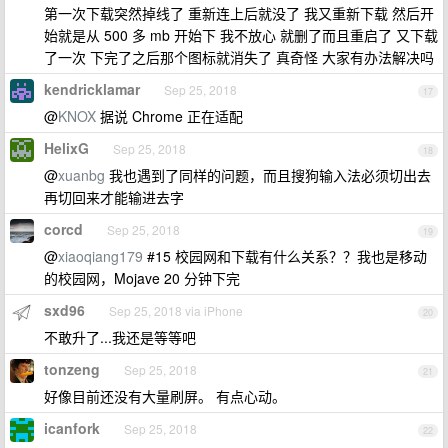
第一次下载突然掉线了 重新连上后就没了 我又重新下载 然后开
始就是从 500 多 mb 开始下 我不放心 就删了而且重启了 又下载
了一次 下完了之后那个图标就消失了 真奇怪 大家有办法解决吗
kendricklamar
Sep 25, 2018
17
@
KNOX
据说 Chrome 正在适配
HelixG
Sep 25, 2018
18
@
xuanbg
我也遇到了同样的问题，而且搜狗输入法必须切出去
再切回来才能输进去字
corcd
Sep 25, 2018
19
@
xiaoqiang179
#15 校园网和下载有什么关系？？我也是移动
的校园网，Mojave 20 分钟下完
sxd96
Sep 25, 2018 via iPhone
20
不敢升了...我还是等等吧
tonzeng
Sep 25, 2018
21
好像目前还没有大量刷屏。 有点心动。
icanfork
Sep 25, 2018
22