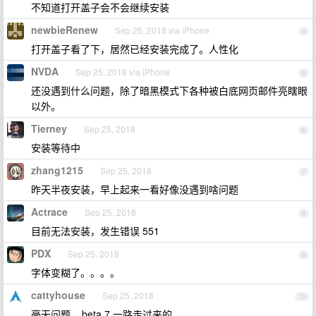
不知道打开盖子会不会继续安装
newbieRenew
Sep 25, 2018 via iPhone
4
打开盖子看了下，居然已经安装完成了。人性化
NVDA
Sep 25, 2018 via iPhone
5
还没遇到什么问题，除了暗黑模式下各种被白底网页邮件亮瞎眼
以外。
Tierney
Sep 25, 2018
6
安装等待中
zhang1215
Sep 25, 2018
7
昨天半夜安装，早上起来一看好像没遇到啥问题
Actrace
Sep 25, 2018
8
目前无法安装，发生错误 551
PDX
Sep 25, 2018
9
字体变糊了。。。。
cattyhouse
Sep 25, 2018
10
毫无问题... beta 7 一路走过来的.