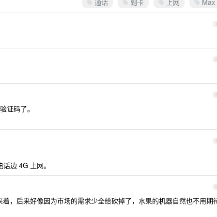
通话
副卡
上网
Max
验证码了。
电话边 4G 上网。
双通来着，后来好像因为市场的需求少全给砍掉了，水果的机器自然也不用期