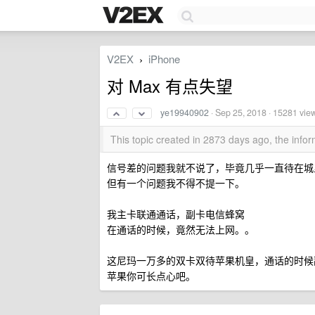
V2EX
iPhone
›
对 Max 有点失望
ye19940902
·
Sep 25, 2018
· 15281 vie
This topic created in 2873 days ago, the inf
信号差的问题我就不说了，毕竟几乎一直待在城
但有一个问题我不得不提一下。
我主卡联通通话，副卡电信蜂窝
在通话的时候，竟然无法上网。。
这尼玛一万多的双卡双待苹果机皇，通话的时候
苹果你可长点心吧。