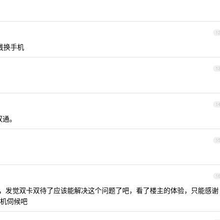
1
没钱换手机
1
1
双通。
1
1
赶紧上，发觉双卡双待了应该能解决这个问题了吧，看了楼主的体验，只能感谢
机伺候吧