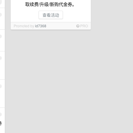
取续费/升级/新购代金券。
查看活动
1
Promoted by
id7368
PRO
2
3
4
5
待