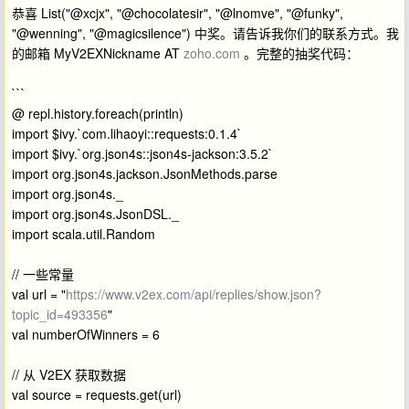
恭喜 List("@xcjx", "@chocolatesir", "@lnomve", "@funky",
"@wenning", "@magicsilence") 中奖。请告诉我你们的联系方式。我
的邮箱 MyV2EXNickname AT
zoho.com
。完整的抽奖代码：
```
@ repl.history.foreach(println)
import $ivy.`com.lihaoyi::requests:0.1.4`
import $ivy.`org.json4s::json4s-jackson:3.5.2`
import org.json4s.jackson.JsonMethods.parse
import org.json4s._
import org.json4s.JsonDSL._
import scala.util.Random
// 一些常量
val url = "
https://www.v2ex.com/api/replies/show.json?
topic_id=493356
"
val numberOfWinners = 6
// 从 V2EX 获取数据
val source = requests.get(url)