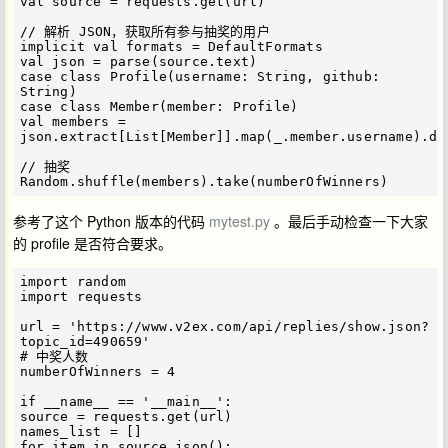
val source = requests.get(url)

// 解析 JSON，获取所有参与抽奖的用户

implicit val formats = DefaultFormats

val json = parse(source.text)

case class Profile(username: String, github: 
String)

case class Member(member: Profile)

val members = 
json.extract[List[Member]].map(_.member.username).dis
// 抽奖

参考了这个 Python 版本的代码
mytest.py
。最后手动检查一下大家
的 profile 是否符合要求。
import random

import requests

url = 'https://www.v2ex.com/api/replies/show.json?
topic_id=490659'

# 中奖人数

numberOfWinners = 4

if __name__ == '__main__':

source = requests.get(url)

names_list = []

for item in source.json():
