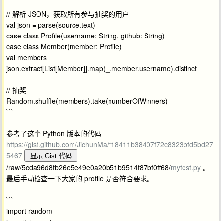
// 解析 JSON，获取所有参与抽奖的用户
val json = parse(source.text)
case class Profile(username: String, github: String)
case class Member(member: Profile)
val members =
json.extract[List[Member]].map(_.member.username).distinct
// 抽奖
Random.shuffle(members).take(numberOfWinners)
```
参考了这个 Python 版本的代码
https://gist.github.com/JichunMa/f18411b38407f72c8323bfd5bd27
5467
显示 Gist 代码
/raw/5cda96d8fb26e5e49e0a20b51b9514f87bf0ff68/
mytest.py
。
最后手动检查一下大家的 profile 是否符合要求。
```
import random