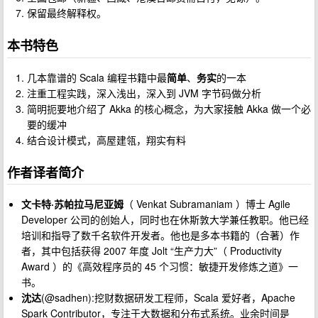
保留最终解释权。
本书特色
几本靠谱的 Scala 编程书籍中最
简单
、
务实
的一本
注重工程实践，深入浅出，深入到 JVM 字节码做分析
简明扼要地介绍了 Akka 的核心概念，为大家接触 Akka 做一个必
要的缓冲
结合设计模式，高屋建瓴，翔实有料
作者译者简介
文卡特·苏帕拉马尼亚姆
（ Venkat Subramaniam ）博士 Agile
Developer 公司的创始人，同时也在休斯敦大学兼任教职。他已经
培训和指导了数千名软件开发者。他也是多本书籍的（合著）作
者，其中包括获得 2007 年度 Jolt “生产力大”（ Productivity
Award ）的《高效程序员的 45 个习惯：敏捷开发修炼之道》一
书。
沈达
(@sadhen):挖财数据研发工程师，Scala 爱好者，Apache
Spark Contributor，专注于大数据和分布式系统。业余时间是