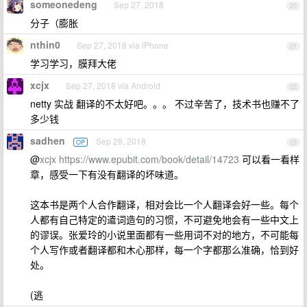
someonedeng
Sep 27, 2018
20
分子（膨胀
nthin0
Sep 27, 2018 via iPhone
21
学习学习，膜拜大佬
xcjx
Sep 27, 2018 via Android
22
netty 实战 翻译的不太好吧。。。 不过辛苦了，技术书也赚不了
多少钱
sadhen
Sep 28, 2018
OP
23
@
xcjx
https://www.epubit.com/book/detail/14723
可以看一看样
章，感受一下有没有翻译的坏味道。
这本书是两个人合作翻译，相对会比一个人翻译会好一些。每个
人都有自己特定的遣词造句的习惯，不可避免地会有一些中文上
的谬误。张爱玲的小说里面都有一些用词不对的地方，不可能每
个人写作或者翻译都和木心那样，每一个字都那么准确，恰到好
处。
(逃