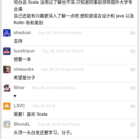
坦白说 Scala 没用过了解也不深,只知道同事前领导国外大学专
业课.
自己还是有兴趣更深入了解一点吧.想知道语言设计和 java 以及
Kotlin 有和差别
shsdust
Sep 28, 2018 via Android
32
支持
luozhiyun
Sep 28, 2018 via iPhone
33
想要一本
vimsucks
Sep 28, 2018 via Android
34
希望是分子
Sinar
Sep 28, 2018 via Android
35
♥
LXVC
Sep 28, 2018
36
需要！喜欢 Scala
ShundL
Sep 28, 2018 via iPhone
37
头顶一头白发还要学习，分子。