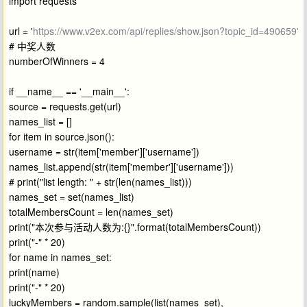
import requests
url = '
https://www.v2ex.com/api/replies/show.json?topic_id=490659'
# 中奖人数
numberOfWinners = 4
if __name__ == '__main__':
source = requests.get(url)
names_list = []
for item in source.json():
username = str(item['member']['username'])
names_list.append(str(item['member']['username']))
# print("list length: " + str(len(names_list)))
names_set = set(names_list)
totalMembersCount = len(names_set)
print("本次参与活动人数为:{}".format(totalMembersCount))
print("-" * 20)
for name in names_set:
print(name)
print("-" * 20)
luckyMembers = random.sample(list(names_set),