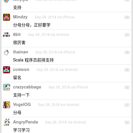
支持
Mindzy
Sep 28, 2018 via iPhone
46
分母分母，正好要学
8bit
Sep 28, 2018 via Android
47
很厉害
ihainan
Sep 28, 2018 via iPhone
48
Scala 程序员前排支持
ccmoon
Sep 28, 2018 via Android
49
留名
crazycabbage
Sep 28, 2018 via iPhone
50
支持一下
VogelOG
Sep 28, 2018 via Android
51
分母
AngryPanda
Sep 28, 2018 via Android
52
学习学习