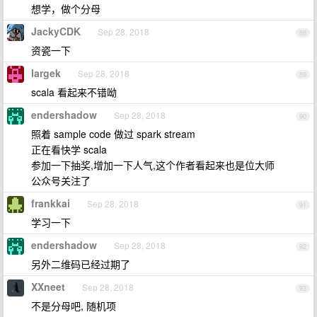
想学，做个分母
JackyCDK
Sep 28, 2018
88
资瓷一下
largek
Sep 28, 2018
89
scala 看起来不错呦
endershadow
Sep 28, 2018
90
照着 sample code 做过 spark stream
正在看快学 scala
参加一下抽奖,增加一下人气,这个作者看起来也是位大师
公众号关注了
frankkai
Sep 28, 2018
91
学习一下
endershadow
Sep 28, 2018
92
另外二维码已经过期了
XXneet
Sep 28, 2018
93
不是分母吧, 随机项