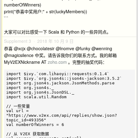
numberOfWinners)
print("恭喜中奖用户:" + str(luckyMembers))
```
大家可以对比感受一下 Scala 和 Python 的一些异同点。
Supplement 3 · 2018 年 10 月 9 日
恭喜 @xcjx @chocolatesir @lnomve @funky @wenning
@magicsilence 中奖。请告诉我你们的联系方式。我的邮箱
MyV2EXNickname AT
zoho.com
。完整的抽奖代码：
import $ivy.`com.lihaoyi::requests:0.1.4`

import $ivy.`org.json4s::json4s-jackson:3.5.2`

import org.json4s.jackson.JsonMethods.parse

import org.json4s._

import org.json4s.JsonDSL._

import scala.util.Random

// 一些常量

val url = 
"https://www.v2ex.com/api/replies/show.json?
topic_id=493356"

val numberOfWinners = 6

// 从 V2EX 获取数据
