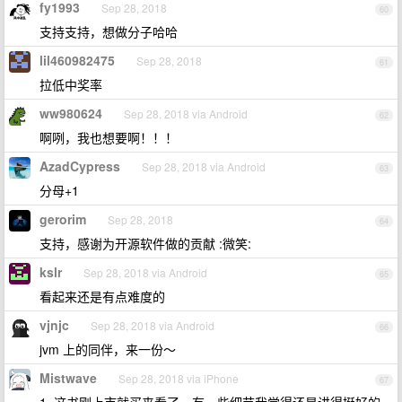
fy1993
Sep 28, 2018
60
支持支持，想做分子哈哈
lil460982475
Sep 28, 2018
61
拉低中奖率
ww980624
Sep 28, 2018 via Android
62
啊咧，我也想要啊！！！
AzadCypress
Sep 28, 2018 via Android
63
分母+1
gerorim
Sep 28, 2018
64
支持，感谢为开源软件做的贡献 :微笑:
kslr
Sep 28, 2018 via Android
65
看起来还是有点难度的
vjnjc
Sep 28, 2018 via Android
66
jvm 上的同伴，来一份～
Mistwave
Sep 28, 2018 via iPhone
67
1. 这书刚上市就买来看了，有一些细节我觉得还是讲得挺好的，