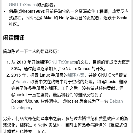
GNU TeXmacs
的贡献者。
何品
(@hepin1989):目前是淘宝的一名资深软件工程师，热爱反应
式编程，同时也是 Akka 和 Netty 等项目的贡献者，活跃于 Scala
社区。
闲话翻译
简单陈述一下个人的翻译经历：
从 2013 年开始翻译
GNU TeXmacs
的文档，目前的完成度大概是
80%，通过翻译逐渐加入了 GNU TeXmacs 的开发。
2015 年，探索 Linux 手册页的
翻译方案
，并给 GNU Groff 提交
了
Patch
，改善中文在终端中对于空格的处理，和 @hosiet 翻译
完善了许多手册页的翻译。工作之后，没有做过任何贡献，但
@hosiet 一直在坚持，最后将我们的翻译反馈到了
Debian/Ubuntu 软件源中。 @hosiet 后来成为了一名
Debian
Developer
。
另外，何品大哥在翻译本书之前，参与过龙腾世纪和质量效应 2 的游
戏汉化，翻译过《 Netty 实战》，目前由何品参与翻译的《反应式设
计模式》也快要上市了。