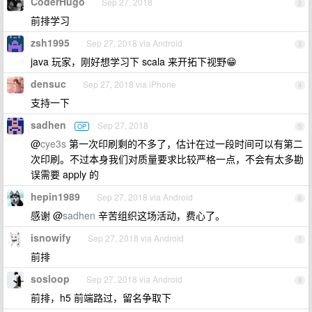
CoderHugo
Sep 27, 2018
2
前排学习
zsh1995
Sep 27, 2018 via Android
3
java 玩家，刚好想学习下 scala 来开拓下视野😁
densuc
Sep 27, 2018 via iPhone
4
支持一下
sadhen
Sep 27, 2018
OP
5
@
cye3s
第一次印刷剩的不多了，估计在过一段时间可以有第二
次印刷。不过本身我们对质量要求比较严格一点，不会有太多勘
误需要 apply 的
hepin1989
Sep 27, 2018 via Android
6
感谢 @
sadhen
辛苦组织这场活动，费心了。
isnowify
Sep 27, 2018 via Android
7
前排
sosloop
Sep 27, 2018 via Android
8
前排，h5 前端路过，留名争取下