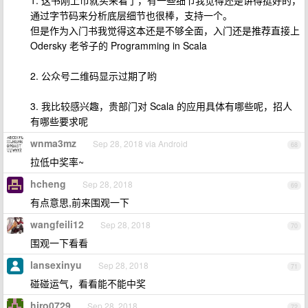
通过字节码来分析底层细节也很棒，支持一个。
但是作为入门书我觉得这本还是不够全面，入门还是推荐直接上
Odersky 老爷子的 Programming in Scala
2. 公众号二维码显示过期了哟
3. 我比较感兴趣，贵部门对 Scala 的应用具体有哪些呢，招人
有哪些要求呢
wnma3mz
Sep 28, 2018 via Android
68
拉低中奖率~
hcheng
Sep 28, 2018
69
有点意思,前来围观一下
wangfeili12
Sep 28, 2018
70
围观一下看看
lansexinyu
Sep 28, 2018
71
碰碰运气，看看能不能中奖
hiro0729
Sep 28, 2018
72