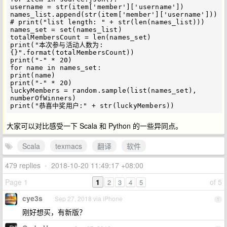
username = str(item['member']['username'])

names_list.append(str(item['member']['username']))

# print("list length: " + str(len(names_list)))

names_set = set(names_list)

totalMembersCount = len(names_set)

print("本次参与活动人数为:
{}".format(totalMembersCount))

print("-" * 20)

for name in names_set:

print(name)

print("-" * 20)

luckyMembers = random.sample(list(names_set), 
numberOfWinners)

大家可以对比感受一下 Scala 和 Python 的一些异同点。
Scala
texmacs
翻译
软件
479 replies
•
2018-10-20 11:49:17 +08:00
Page 1
1
of 5
2
3
4
5
cye3s
Sep 27, 2018 via iPhone
1
刚好想买，有新版？