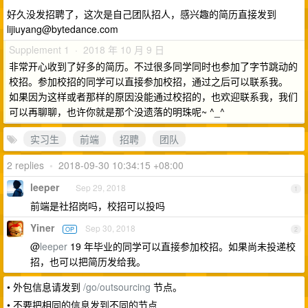
好久没发招聘了，这次是自己团队招人，感兴趣的简历直接发到
lijiuyang@bytedance.com
Supplement 1 · 2018 年 10 月 9 日
非常开心收到了好多的简历。不过很多同学同时也参加了字节跳动的
校招。参加校招的同学可以直接参加校招，通过之后可以联系我。
如果因为这样或者那样的原因没能通过校招的，也欢迎联系我，我们
可以再聊聊，也许你就是那个没遗落的明珠呢~ ^_^
实习生
前端
招聘
团队
2 replies
•
2018-09-30 10:34:15 +08:00
leeper
Sep 29, 2018
1
前端是社招岗吗，校招可以投吗
Yiner
Sep 30, 2018
OP
2
@
leeper
19 年毕业的同学可以直接参加校招。如果尚未投递校
招，也可以把简历发给我。
• 外包信息请发到
/go/outsourcing
节点。
• 不要把相同的信息发到不同的节点