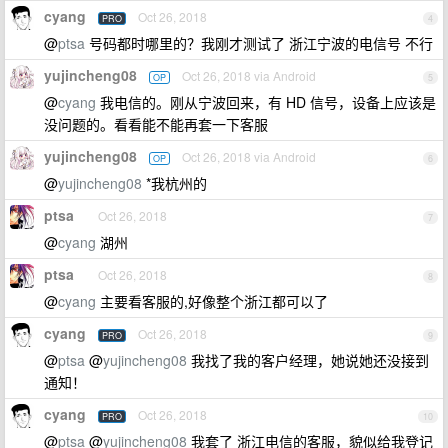
cyang
Oct 26, 2018
PRO
4
@
ptsa
号码都时哪里的？我刚才测试了 浙江宁波的电信号 不行
yujincheng08
Oct 26, 2018 via Android
OP
5
@
cyang
我电信的。刚从宁波回来，有 HD 信号，设备上应该是
没问题的。看看能不能再套一下客服
yujincheng08
Oct 26, 2018 via Android
OP
6
@
yujincheng08
*我杭州的
ptsa
Oct 26, 2018
7
@
cyang
湖州
ptsa
Oct 26, 2018
8
@
cyang
主要看客服的,好像整个浙江都可以了
cyang
Oct 26, 2018
PRO
9
@
ptsa
@
yujincheng08
我找了我的客户经理，她说她还没接到
通知！
cyang
Oct 26, 2018
PRO
10
@
ptsa
@
yujincheng08
我套了 浙江电信的客服，貌似给我登记