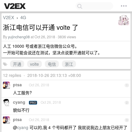
V2EX
4G
›
浙江电信可以开通 volte 了
By
yujincheng08
at Oct 26, 2018 · 3836 views
人工 10000 号或者浙江电信微信公众号。
一开始可能会说还在测试，坚决点说要开通就可以了。
开通
volte
电信
浙江
12 replies
•
2018-10-26 20:13:13 +08:00
ptsa
Oct 26, 2018
1
人工服务?
cyang
Oct 26, 2018
PRO
2
貌似不行
ptsa
Oct 26, 2018
3
@
cyang
可以的,我 4 个号码都开了 我就说我边上朋友已经开了