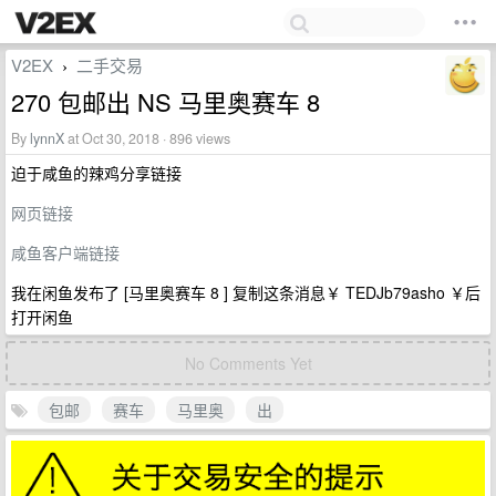
V2EX
二手交易
›
270 包邮出 NS 马里奥赛车 8
By
lynnX
at Oct 30, 2018 · 896 views
迫于咸鱼的辣鸡分享链接
网页链接
咸鱼客户端链接
我在闲鱼发布了 [马里奥赛车 8 ] 复制这条消息￥ TEDJb79asho ￥后
打开闲鱼
No Comments Yet
包邮
赛车
马里奥
出