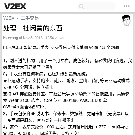
V2EX
二手交易
›
处理一批闲置的东西
By
cyang
at Nov 5, 2018 · 1354 views
FERACE3 智能运动手表 支持微信支付宝地图 volte 4G 全网通
1，别人送的礼物，用了一个月左右，成色较好，有轻微使用痕迹，我
嫌表盘太大已经换了个黑加。
2，手表没有任何毛病，已经升级到最新系统，
专业运动手表，支持跑步、徒步、游泳、登山、骑行等专业运动模式
支持 4G 全网通，独立插卡
支持 4G 穿戴版支付宝、在线音乐等运动场景下的智能应用，高通骁
龙 Wear 2100 芯片，1.39 英寸 360*360 AMOLED 屏幕
665mAh 聚合物锂电池
3，手表包装齐全:说明书、保修卡、数据线、充电卡扣（无发票）以
上东西都是原装，官方给的一样都不少。
4，这个手表京东原价 1900 左右，芝麻信用比我（ 777 ）高的再便
宜 20，即 529 元。同城优先，支持面交！