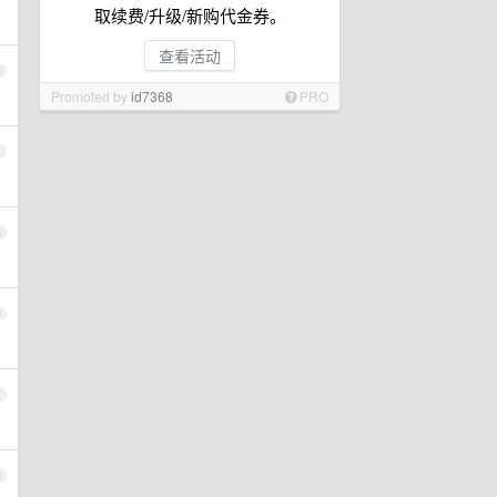
取续费/升级/新购代金券。
查看活动
3
Promoted by
id7368
PRO
4
5
6
7
8