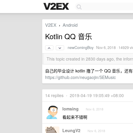
V2EX
Android
›
Kotlin QQ 音乐
newComingBoy
·
Nov 6, 2018
· 14929 v
This topic created in 2830 days ago, the inf
自己的毕业设计 kotlin 撸了一个 QQ 音乐
https://github.com/neugaojin/SEMusic
14 replies
•
2019-04-19 19:05:49 +08:00
lomsing
Nov 6, 2018
看起来不错啊
LeungV2
Nov 6, 2018