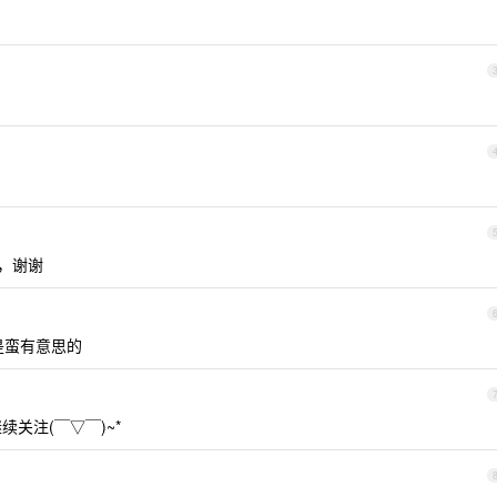
，谢谢
还是蛮有意思的
关注(￣▽￣)~*