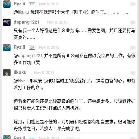
Ryziii
Nov 8, 2018
OP
35
@
likuku
我现在就是那个大学（刚毕业）临时工。。。。。。
dapang1221
Nov 8, 2018
36
只有我一个人好奇这是什么业务吗……需要色图，并且还要打马
赛克的……
Ryziii
Nov 8, 2018
OP
37
@
dapang1221
并不是所有 it 公司都在做改变世界的工作，有很
多 it 作坊（哭
likuku
Nov 8, 2018
38
@
Ryziii
那就安心作好临时工的活就好了，“操着白宫的心，却有
着打工仔的命”。
但看来可能你还是比较高级的临时工，还会想太多，应该继续扩
招只负责人工识别打点的人肉机器。
炼丹，门槛还是不低的，对机器和经验都有相当要求，很可能你
丹炼成之日，若换人工早完成了呢。
Ryziii
Nov 8, 2018 via Android
OP
39