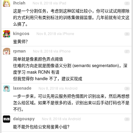
ihciah
Nov 8, 2018 via iPad
25
这是一个分割任务，考虑到这种区域比较小，你可以试试用擦除
的方式利用只有类别标注的训练集做弱监督。几年前就有论文这
么搞了。
kingcos
Nov 8, 2018 via iPhone
26
鉴黄师？
rpman
Nov 8, 2018 via iPhone
27
简单就是像素颜色弄点阈值
往难的方向走就是图像语义分割 (semantic segmentation)，深
度学习 mask RCNN 有请
但我觉得你 handle 不了，建议买现成
laxenade
Nov 8, 2018 via Android
28
一步一步来，可以先用云服务把色情图片识别出来，然后再想想
怎么给区域。如果不是很多的话，识别出来以后手动打码也不是
不行。
daigouspy
Nov 8, 2018 via Android
29
能不能外包给公安局鉴黄小组?