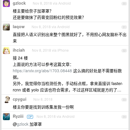
gzlock
Nov 8, 2018 via Android
30
楼主要给奈子加罩罩？
还是要做抹了药膏变回粉红的预览效果？
laqow
Nov 8, 2018 via Android
31
直接把人语义识别出来整个图黑就好了，不用担心网友脑补不出
来
ihciah
Nov 8, 2018 via iPhone
32
接 24 楼
上面说的方法可以参考这篇文章：
https://arxiv.org/abs/1703.08448
这么搞的好处是不需要标数
据。
另外，我觉得你当检测任务，手动标点框，拿来直接训 faster-
rcnn 或者 yolo 应该也符合需求，不过这样区域就是方的了…
cpygui
Nov 8, 2018
33
楼主你要是找到训练集发我一份啊
Ryziii
Nov 8, 2018 via Android
OP
34
@
gzlock
加罩罩