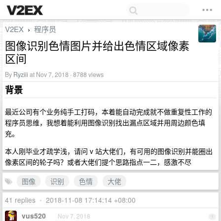
V2EX
程序员
›
图像识别色情图片并给出色情区域像素
区间
By
Ryziii
at Nov 7, 2018 · 8788 views
背景
最近公司有个业务纯手工打码，本着能自动完成就不做重复性工作的
程序员思维，我想着能利用图像识别找出漏点区域并用周边颜色填
充。
本人刚毕业才疏学浅，请问 v 站大佬们，有可用的图像识别并能圈出
像素区间的轮子吗？或者大佬们提个思路指点一二，感激不尽
图像
识别
色情
大佬
41 replies
•
2018-11-08 17:14:14 +08:00
vus520
Nov 7, 2018
1