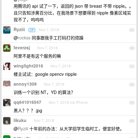
用腾讯的 api 试了一下，返回的 json 带 breast 不带 nipple。。
且只告知涉黄百分比，在我场景下想要得到 nipple 像素区域实
现不了，呜呜呜
Ryziii
Nov 7, 2018
OP
15
@
rockss
同事跟我手工打码打的烦躁
feverzsj
Nov 7, 2018
16
阿里不是有这个服务的嘛
winglight2016
Nov 7, 2018
17
楼主试试：google opencv nipple
annoy1309
Nov 7, 2018
18
训练一个识别 NT，YD 的算法？
qq641016547
Nov 7, 2018 via iPhone
19
黑人？？？.jpg
likuku
Nov 7, 2018
20
@
Ryziii
十年前的办法：从大学招学生临时工，便宜好使。