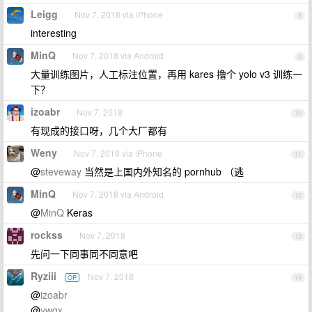
Leigg
Nov 7, 2018 via iPhone
8
interesting
MinQ
Nov 7, 2018 via Android
9
大量训练图片，人工标注位置，再用 kares 撸个 yolo v3 训练一
下？
izoabr
Nov 7, 2018
10
有现成的接口呀，几个大厂都有
Weny
Nov 7, 2018 via iPhone
11
@
steveway
当然是上国内外知名的 pornhub （逃
MinQ
Nov 7, 2018 via Android
12
@
MinQ
Keras
rockss
Nov 7, 2018
13
先问一下同事同不同意吧
Ryziii
Nov 7, 2018
OP
14
@
izoabr
@
ywgx