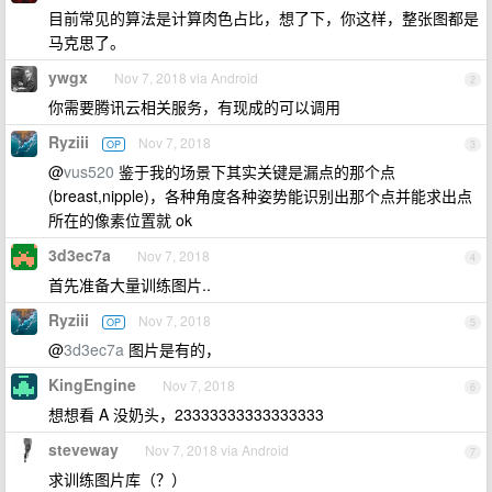
目前常见的算法是计算肉色占比，想了下，你这样，整张图都是
马克思了。
ywgx
Nov 7, 2018 via Android
2
你需要腾讯云相关服务，有现成的可以调用
Ryziii
Nov 7, 2018
OP
3
@
vus520
鉴于我的场景下其实关键是漏点的那个点
(breast,nipple)，各种角度各种姿势能识别出那个点并能求出点
所在的像素位置就 ok
3d3ec7a
Nov 7, 2018
4
首先准备大量训练图片..
Ryziii
Nov 7, 2018
OP
5
@
3d3ec7a
图片是有的，
KingEngine
Nov 7, 2018
6
想想看 A 没奶头，23333333333333333
steveway
Nov 7, 2018 via Android
7
求训练图片库（？）