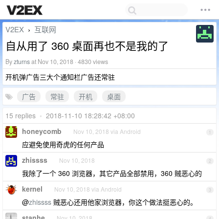
V2EX
互联网
›
自从用了 360 桌面再也不是我的了
By
zturns
at Nov 10, 2018 · 4830 views
开机弹广告三大个通知栏广告还常驻
广告
常驻
开机
桌面
15 replies
•
2018-11-10 18:28:42 +08:00
honeycomb
Nov 10, 2018 via Android
1
应避免使用奇虎的任何产品
zhissss
Nov 10, 2018
2
我除了一个 360 浏览器，其它产品全部禁用，360 贼恶心的
kernel
Nov 10, 2018 via Android
3
@
zhissss
贼恶心还用他家浏览器，你这个做法挺恶心的。
stanhe
Nov 10, 2018
4