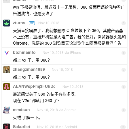
win 下都是流氓，最近双十一无限弹，360 桌面居然给我弹看广
告送我钱，也是没谁了
zturns
Nov 10, 2018
OP
5
天猫直接霸屏了，我就想删除 C 盘垃圾下个 360，其他产品基
本上没有，直接开机就是大堆广告，我的还好，浏览器是火狐和
Chrome，我哥的 360 浏览器无论浏览什么网页都是悬浮广告
btchinainfo
Nov 10, 2018 via iPhone
6
都上 vx 了，用 360?
zhangzihan1989
Nov 10, 2018
7
都上 vx 了，用 360?
AEANWspPmj3FUhDc
Nov 10, 2018
8
最近感觉关于 360 的帖子有些多呀。
现在 V2er 都转用 360 了？
mmdsun
Nov 10, 2018 via Android
9
火绒 了解一下。
Sakurllet
Nov 10, 2018 via Android
10