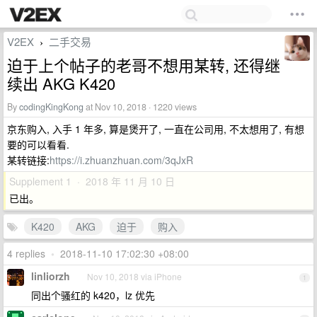
V2EX
二手交易
›
迫于上个帖子的老哥不想用某转, 还得继
续出 AKG K420
By
codingKingKong
at Nov 10, 2018 · 1220 views
京东购入, 入手 1 年多, 算是煲开了, 一直在公司用, 不太想用了, 有想
要的可以看看.
某转链接:
https://i.zhuanzhuan.com/3qJxR
Supplement 1 · 2018 年 11 月 10 日
已出。
K420
AKG
迫于
购入
4 replies
•
2018-11-10 17:02:30 +08:00
linliorzh
Nov 10, 2018 via iPhone
1
同出个骚红的 k420，lz 优先