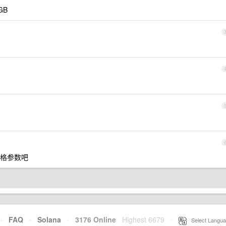
GB
格参数吧
·
FAQ
·
Solana
·
3176 Online
Highest 6679
·
Select Langua