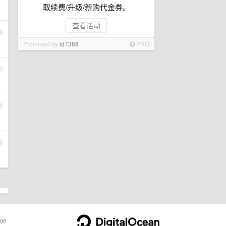
取续费/升级/新购代金券。
查看活动
3
Promoted by
id7368
PRO
4
5
6
ge