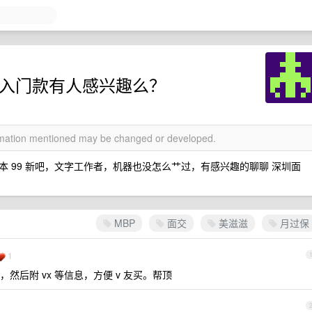
 港版入门款有人感兴趣么？
ormation mentioned may be changed or developed.
滋，基本 99 新吧，文字工作者，机器也没怎么艹过，有感兴趣的聊聊 深圳面
MBP
面交
美滋滋
月过保
1
后附 vx 等信息，方便 v 友买。帮顶