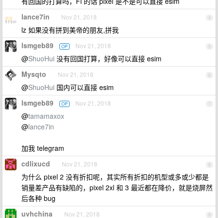
有回国的打算吗，Fi 的话 pixel 是不是可以直接 esim
lance7in
Nov 21, 2018
4
lz 如果没有拼到美帝的朋友,拼我
lsmgeb89
Nov 21, 2018
OP
5
@
ShuoHui
没有回国打算，好像可以直接 esim
Mysqto
Nov 21, 2018
6
@
ShuoHui
国内可以直接 esim
lsmgeb89
Nov 21, 2018
OP
7
@
tamamaxox
@
lance7in
加我 telegram
cdlixucd
Nov 21, 2018
8
为什么 pixel 2 没有折扣呢，其实所有折扣的机型或多或少都是
销量差产品有缺陷的，pixel 2xl 和 3 最近都在降价，就是烧屏然
后各种 bug
uvhchina
Nov 21, 2018
9