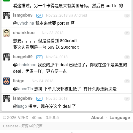
看这描述，另一个卡得是原来有美国号码，然后要 port in 的
lsmgeb89
Nov 22, 2018 via Android
OP
10
@
uvhchina
我本来就要 port in 啊
chainkhoo
Nov 23, 2018
11
想要。。。。但是没看到 800credit
我这边看到是一台 599 送 200credit
lsmgeb89
Nov 24, 2018
OP
12
@
chainkhoo
我说的那个 deal 已经过了，你现在这个是黑五的
deal，优惠一样，更方便一点
listgo
Nov 24, 2018
13
@
lance7in
想拼.下单几次都被拒绝了..有什么办法解决没
lsmgeb89
Nov 25, 2018
OP
14
@
listgo
拼啥，现在没这个 deal 了
© 2026 V2EX · 40ms · 3.9.8.5
About
·
Language
Casibase - 开源AI知识库