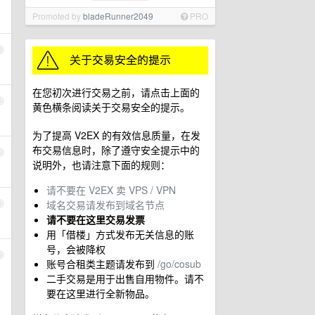
Promoted by
bladeRunner2049
PRO
2
在您初次进行交易之前，请点击上面的
3
黄色横条阅读关于交易安全的提示。
为了提高 V2EX 的有效信息质量，在发
布交易信息时，除了遵守安全提示中的
4
说明外，也请注意下面的规则：
请不要在 V2EX 卖 VPS / VPN
域名交易请发布到域名节点
5
请不要在这里交易发票
用「借楼」方式发布无关信息的账
号，会被降权
6
账号合租类主题请发布到
/go/cosub
二手交易是用于出售自用物件。请不
要在这里进行全新物品。