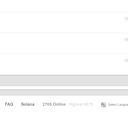
1
1
1
·
FAQ
·
Solana
·
2705 Online
Highest 6679
·
Select Langua