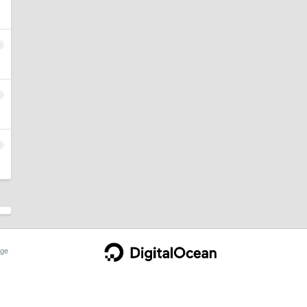
3
4
5
ge