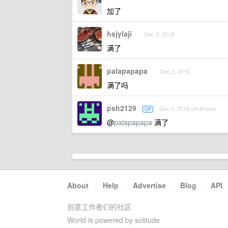
加了
hsjylaji
Dec 3, 2018
满了
palapapapa
Dec 3, 2018
满了吗
psh2129
Dec 4, 2018 via iPhone
OP
@
palapapapa
满了
About
·
Help
·
Advertise
·
Blog
·
API
创意工作者们的社区
World is powered by solitude