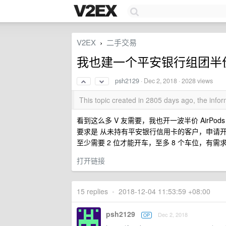
V2EX
二手交易
›
我也建一个平安银行组团半价撸 
psh2129
·
Dec 2, 2018
· 2028 views
This topic created in 2805 days ago, the inf
看到这么多 V 友需要，我也开一波半价 AirPod
要求是 从未持有平安银行信用卡的客户，申请
至少需要 2 位才能开车，至多 8 个车位，有需求的加 
打开链接
15 replies
•
2018-12-04 11:53:59 +08:00
psh2129
Dec 2, 2018
OP