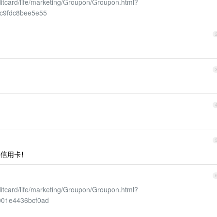
editcard/life/marketing/Groupon/Groupon.html?
9c9fdc8bee5e55
办信用卡！
editcard/life/marketing/Groupon/Groupon.html?
001e4436bcf0ad