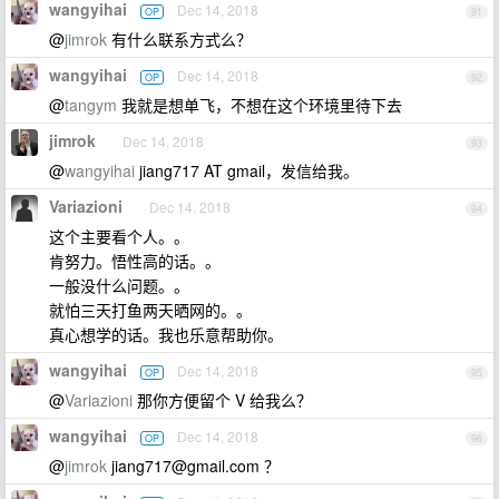
wangyihai
Dec 14, 2018
OP
91
@
jimrok
有什么联系方式么？
wangyihai
Dec 14, 2018
OP
92
@
tangym
我就是想单飞，不想在这个环境里待下去
jimrok
Dec 14, 2018
93
@
wangyihai
jiang717 AT gmail，发信给我。
Variazioni
Dec 14, 2018
94
这个主要看个人。。
肯努力。悟性高的话。。
一般没什么问题。。
就怕三天打鱼两天晒网的。。
真心想学的话。我也乐意帮助你。
wangyihai
Dec 14, 2018
OP
95
@
Variazioni
那你方便留个 V 给我么？
wangyihai
Dec 14, 2018
OP
96
@
jimrok
jiang717@gmail.com
？