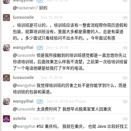
OP
48
@
hackerwin7
好的
luosuosile
Dec 13, 2018
49
、培训班是可以的，，培训班应该有一整套流程帮你简历造假和
包装，就算培训班没有，里面大多都是需要的人，总是有渠道
的。。多少面试只看经验问不出水平的。。今年面试有感
wangyihai
Dec 13, 2018
OP
50
@
luosuosile
但是我所接触到的培训班感觉都是一直忽悠你先让
你进培训班，后面效果怎么样我不清楚，之前第一次给培训班留
了一个电话他硬是给我打了半年的电话。
luosuosile
Dec 13, 2018
51
@
wangyihai
我觉得培训班的厉害之处不是你能学到什么，而是
培训班的包装和渠道。
wangyihai
Dec 13, 2018 via iPhone
OP
52
@
luosuosile
太浪费时间了 我想早点脱离家里人回重庆
soleils
Dec 13, 2018
53
@
wangyihai
#52 重庆吗， 我就在重庆， 也就 Java 比较好找工