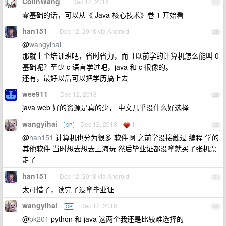
ColinWang
Dec 12, 2018
27
零基础的话，可以从《 Java 核心技术》卷 1 开始看
han151
Dec 12, 2018 via Android
28
@
wangyihai
那就上个培训班吧，省时省力，而且以前学的计算机怎么能叫 0
基础呢？至少 c 语言学过吧，java 和 c 很像的。
还有，最好以后可以把学历搞上去
wee911
Dec 12, 2018
29
java web 好的资源是真的少， 中文几乎没什么好选择
wangyihai
Dec 12, 2018
1
OP
30
@
han151
计算机也分为很多 软件啊 之前学没接触过 编程 学的
其他软件 当时想去想去上海玩 然后毕业证都没拿就买了张机票
走了
han151
Dec 12, 2018 via Android
31
太可惜了，读完了没拿毕业证
wangyihai
Dec 12, 2018
OP
32
@
bk201
python 和 java 这两个我还是比较难选择的