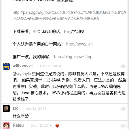
http://pan.zgcwkj.top/%E6%95%99%E7%A8%8B/Java/%E6%A
1%86%E6%9E%B6%E6%90%AD%E5%BB%BA
下载来看，不会 Java 的话，自己学习呗
个人认为很有用的自学网站：
http://how2j.cn
推广一波，我的博客：
http://blog.zgcwkj.top
willvvvvv1
Dec 12, 2018
19
@
wysnylc
赞同这位兄弟说的，除非有莫大兴趣，不然还是放弃
吧， 如果真想学，以 JAVA 为例，先看入门，语法之类的，然后
再看项目实战，此时可以搭配视频什么的，再是 JAVA 编程思
想，Java 核心技术，JAVA 多线程之类的，再后面就是各种周边
技术栈了。
zrc
Dec 12, 2018
20
什么年龄
Raisu
Dec 12, 2018
1
21