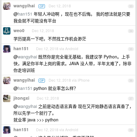
wangyihai
Dec 12, 2018
OP
33
@
han151
年轻人冲动啊 ，现在也不后悔。 我的想法就是只要
我会就不可能没有平台
weo0
Dec 12, 2018
34
学历提高一下吧，不然找工作机会渺茫
han151
Dec 12, 2018 via Android
35
@
wangyihai
既然你是完全毫无基础，我建议学 Python。上手
快，满足你半年上岗的需求。JAVA 没人带，半年太难了，除非
你走培训班
wangyihai
Dec 12, 2018 via iPhone
OP
36
@
han151
python 就业率怎么样？
jitongxi
Dec 12, 2018
37
@
wangyihai
之前是动态语言真香 现在又开始静态语言真香了，
所以先学一个就行了。
就业率 java >>> python
han151
Dec 12, 2018 via Android
38