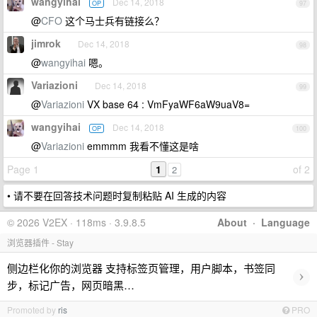
wangyihai
Dec 14, 2018
OP
97
@
CFO
这个马士兵有链接么？
jimrok
Dec 14, 2018
98
@
wangyihai
嗯。
Variazioni
Dec 14, 2018
99
@
Variazioni
VX base 64 : VmFyaWF6aW9uaV8=
wangyihai
Dec 14, 2018
OP
100
@
Variazioni
emmmm 我看不懂这是啥
Page 1
1
of 2
2
• 请不要在回答技术问题时复制粘贴 AI 生成的内容
© 2026 V2EX · 118ms · 3.9.8.5
About
·
Language
浏览器插件 - Stay
侧边栏化你的浏览器 支持标签页管理，用户脚本，书签同
›
步，标记广告，网页暗黑…
Promoted by
ris
PRO