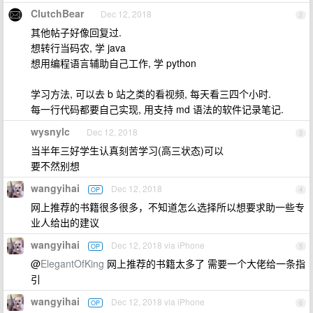
ClutchBear
Dec 12, 2018
2
其他帖子好像回复过.
想转行当码农, 学 java
想用编程语言辅助自己工作, 学 python
学习方法, 可以去 b 站之类的看视频, 每天看三四个小时.
每一行代码都要自己实现, 用支持 md 语法的软件记录笔记.
wysnylc
Dec 12, 2018
3
当半年三好学生认真刻苦学习(高三状态)可以
要不然别想
wangyihai
Dec 12, 2018
OP
4
网上推荐的书籍很多很多，不知道怎么选择所以想要求助一些专
业人给出的建议
wangyihai
Dec 12, 2018 via iPhone
OP
5
@
ElegantOfKing
网上推荐的书籍太多了 需要一个大佬给一条指
引
wangyihai
Dec 12, 2018 via iPhone
OP
6