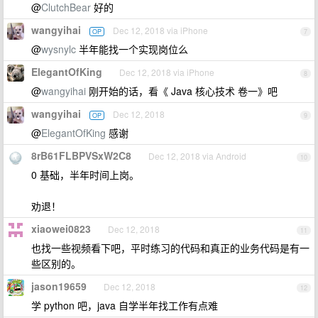
@
ClutchBear
好的
wangyihai
Dec 12, 2018 via iPhone
OP
7
@
wysnylc
半年能找一个实现岗位么
ElegantOfKing
Dec 12, 2018 via iPhone
8
@
wangyihai
刚开始的话，看《 Java 核心技术 卷一》吧
wangyihai
Dec 12, 2018
OP
9
@
ElegantOfKing
感谢
8rB61FLBPVSxW2C8
Dec 12, 2018 via Android
10
0 基础，半年时间上岗。
劝退！
xiaowei0823
Dec 12, 2018
11
也找一些视频看下吧，平时练习的代码和真正的业务代码是有一
些区别的。
jason19659
Dec 12, 2018
12
学 python 吧，java 自学半年找工作有点难