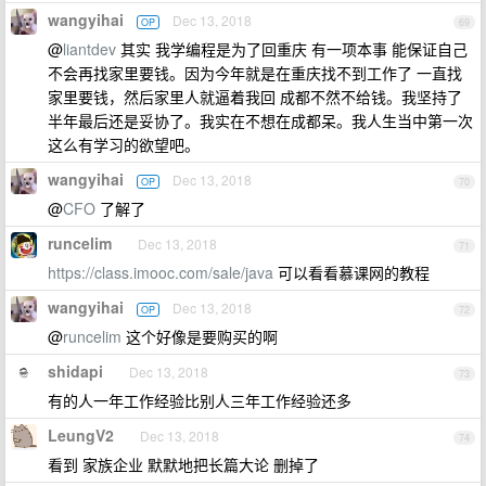
wangyihai
Dec 13, 2018
OP
69
@
liantdev
其实 我学编程是为了回重庆 有一项本事 能保证自己
不会再找家里要钱。因为今年就是在重庆找不到工作了 一直找
家里要钱，然后家里人就逼着我回 成都不然不给钱。我坚持了
半年最后还是妥协了。我实在不想在成都呆。我人生当中第一次
这么有学习的欲望吧。
wangyihai
Dec 13, 2018
OP
70
@
CFO
了解了
runcelim
Dec 13, 2018
71
https://class.imooc.com/sale/java
可以看看慕课网的教程
wangyihai
Dec 13, 2018
OP
72
@
runcelim
这个好像是要购买的啊
shidapi
Dec 13, 2018
73
有的人一年工作经验比别人三年工作经验还多
LeungV2
Dec 13, 2018
74
看到 家族企业 默默地把长篇大论 删掉了