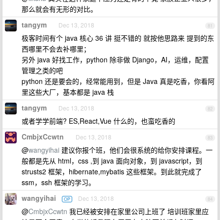
那么就会有无形的对比。
tangym
Dec 13, 2018
81
极客时间有个 java 核心 36 讲 挺不错的 就按他思路来 提到的东
西哪里不会去补哪里；
另外 java 好找工作，python 除非做 Django，AI，运维，配置
管理之类的吧
python 还是要会的，经常能用到，但是 Java 真是吃香，你看阿
里这些大厂，基本都是 java 栈
tangym
Dec 13, 2018
82
或者学学前端? ES,React,Vue 什么的，也蛮吃香的
CmbjxCcwtn
Dec 13, 2018
83
@
wangyihai
建议你报个班，他们会很系统的给你安排课程。一
般都是先从 html，css ,到 java 面向对象，到 javascript，到
strusts2 框架，hibernate,mybatis 这些框架。到此就完成了
ssm，ssh 框架的学习。
wangyihai
Dec 13, 2018
OP
84
@
CmbjxCcwtn
我已经被安排在家里公司上班了 培训班家里应