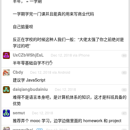
半年， = 一学期
一学期学完一门课并且能真的用来写商业代码
自己掂量呗
反正在学校的时候这种人我们一般：“大佬太强了你之前绝对是
学过的吧”
UxCZbWShjEsL
Dec 12, 2018 via iPhone
44
半年零基础自学不行✋
Cbdy
Dec 12, 2018 via Android
45
建议学 JavaScript
daiqiangbudainiu
Dec 12, 2018
46
难得不是语言本身吧，是计算机体系的知识，这才是科班具备的
优势
semut
Dec 12, 2018
47
推荐弄个 mooc 学习，边学边做里面的 homework 和 project
wangyihai
Dec 13, 2018