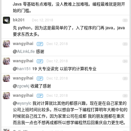
Java 零基础有点难哦，没人教难上加难哦。编程最难就是刚开
始的门槛。
bk201
Dec 12, 2018
22
先 python，因为这是最简单的了，入了程序的门再 java，java
要求东西太多。
wangyihai
Dec 12, 2018
OP
23
@
AiLinkLife
感谢
wangyihai
Dec 12, 2018
OP
24
@
han151
19 大专没读完 以前学的计算机专业
wangyihai
Dec 12, 2018
OP
25
@
zgcwkj
收藏了感谢
wangyihai
Dec 12, 2018
OP
26
@
wysnylc
我对计算就比其他的都感兴趣，现在是在自己家里的
公司上班时间比较多。所以想自学一下编程打算明年大概中旬的
时候就自己找工作，因为家里公司在成都 我的朋友圈都在重庆
而且我一点也不想再成都所以想学编程然后回重庆自力更生吧。