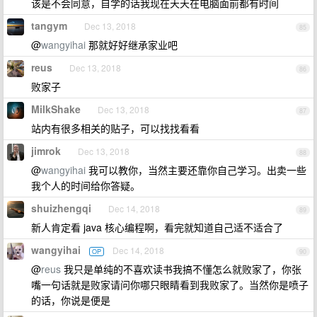
该是不会同意，自学的话我现在天天在电脑面前都有时间
tangym
Dec 13, 2018
85
@
wangyihai
那就好好继承家业吧
reus
Dec 13, 2018
86
败家子
MilkShake
Dec 13, 2018
87
站内有很多相关的贴子，可以找找看看
jimrok
Dec 13, 2018
88
@
wangyihai
我可以教你，当然主要还靠你自己学习。出卖一些
我个人的时间给你答疑。
shuizhengqi
Dec 14, 2018
89
新人肯定看 java 核心编程啊，看完就知道自己适不适合了
wangyihai
Dec 14, 2018
OP
90
@
reus
我只是单纯的不喜欢读书我搞不懂怎么就败家了，你张
嘴一句话就是败家请问你哪只眼睛看到我败家了。当然你是喷子
的话，你说是便是