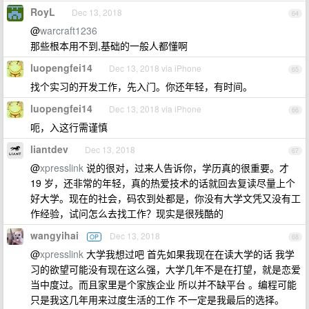
RoyL
Dec 13, 2018
64
@
warcraft1236
那些根本用不到,基础的一般人都懂啊
luopengfei14
Dec 13, 2018 via iPhone
65
找个实习的开发工作，先入门。你还年轻，有时间。
luopengfei14
Dec 13, 2018 via iPhone
66
呃，入这行需谨慎
liantdev
Dec 13, 2018
67
@
xpresslink
说的很对，过来人告诉你，学历真的很重要。才
19 岁，还非常的年轻，真的热爱技术的话就回去复读尽量上个
好大学。现在的社会，码农到处都是，你没有大学文凭又没有工
作经验，试问怎么去找工作？现实是很残酷的
wangyihai
Dec 13, 2018
OP
68
@
xpresslink
大学我想过吧 首先如果我现在在读大学的话 我学
习的欲望可能没有现在这么强，大学几年不是在打望，就是恋爱
当中度过。而且家里是个家族企业 所以并不缺平台 。编程可能
只是我这几年用来过度生活的工作 不一定是我最后的选择。