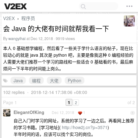
V2EX
程序员
›
会 Java 的大佬有时间就帮我看一下
By
wangyihai
at Dec 12, 2018 · 9919 views
本人 0 基础想学编程，然后看了一些关于学什么语言的帖子，现在比
较动心的就是 java 其次是 python 吧，主要是像我这种 0 编程经验的
人需要大佬们推荐一个学习的路线和一些适合 0 基础看的书，最后麻
烦问一下半年的时间能上岗么。
Java
编程
大佬
Python
102 replies
•
2018-12-14 17:38:06 +08:00
Page 1
1
of 2
2
ElegantOfKing
Dec 12, 2018
1
1
自己入门时学习的网址，系统的学习了一边之后。再看网上推荐
的学习书籍。[学习地址](
http://how2j.cn?p=3571
)
半年时间的话，应该可以找个实习的岗位。