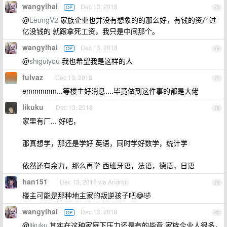
wangyihai
Dec 13, 2018
OP
75
@
LeungV2
家族企业也并没有想象的的那么好，有钱的资产过
亿没钱的 就跟拿死工资，我只是中间那个。
wangyihai
Dec 13, 2018
OP
76
@
shiguiyou
我也希望我是这样的人
fulvaz
Dec 13, 2018
77
emmmmm...等楼主好消息....毕竟做到这件事的都是大佬
likuku
Dec 13, 2018
78
家里有厂... 好吧，
那真想学，那还是学好 英语，同时学好数学，统计学
依然还有余力，那么再学 西班牙语，法语，德语，日语
han151
Dec 13, 2018 via Android
79
楼主可能是那种地主家的叛逆孩子吧😂🤣
wangyihai
Dec 13, 2018
OP
80
@
likuku
其实在这种家庭下压力还是有的毕竟 家族企业人很多，