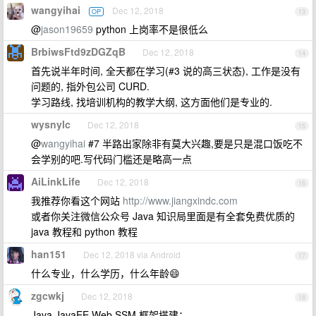
wangyihai
Dec 12, 2018
OP
13
@
jason19659
python 上岗率不是很低么
BrbiwsFtd9zDGZqB
Dec 12, 2018
14
首先说半年时间, 全天都在学习(#3 说的高三状态), 工作是没有
问题的, 指外包公司 CURD.
学习路线, 找培训机构的教学大纲, 这方面他们是专业的.
wysnylc
Dec 12, 2018
15
@
wangyihai
#7 半路出家除非有莫大兴趣,要是只是混口饭吃不
会学别的吧.写代码门槛还是略高一点
AiLinkLife
Dec 12, 2018
16
我推荐你看这个网站
http://www.jiangxindc.com
或者你关注微信公众号 Java 知识局里面是有全套免费优质的
java 教程和 python 教程
han151
Dec 12, 2018 via Android
17
什么专业，什么学历，什么年龄😄
zgcwkj
Dec 12, 2018
18
Java JavaEE Web SSM 框架搭建：