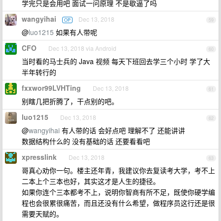
学完只是会用吧 面试一问原理 不是歇逼了吗
wangyihai
Dec 13, 2018
OP
59
@
luo1215
如果有人带呢
CFO
Dec 13, 2018 via Android
60
当时看的马士兵的 Java 视频 每天下班回去学三个小时 学了大
半年转行的
fxxwor99LVHTing
Dec 13, 2018
61
别瞎几把折腾了，干点别的吧。
luo1215
Dec 13, 2018
62
@
wangyihai
有人带的话 会好点吧 理解不了 还能讲讲
数据结构什么的 没有基础的话 还要看看吧
xpresslink
Dec 13, 2018
63
哥真心劝你一句。楼主还年青，我建议你去复读考大学，考不上
二本上个三本也好，其实这才是人生的捷径。
如果你连个三本都考不上，说明你智商有所不足，既使你硬学编
程也会很累很痛苦，而且还没有什么希望，做程序员这行还是很
需要天赋的。