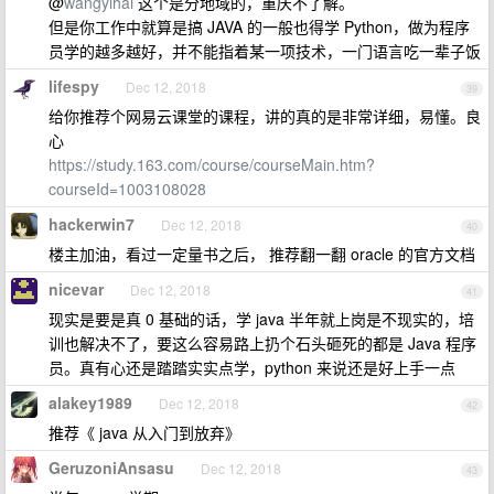
@
wangyihai
这个是分地域的，重庆不了解。
但是你工作中就算是搞 JAVA 的一般也得学 Python，做为程序
员学的越多越好，并不能指着某一项技术，一门语言吃一辈子饭
lifespy
Dec 12, 2018
39
给你推荐个网易云课堂的课程，讲的真的是非常详细，易懂。良
心
https://study.163.com/course/courseMain.htm?
courseId=1003108028
hackerwin7
Dec 12, 2018
40
楼主加油，看过一定量书之后， 推荐翻一翻 oracle 的官方文档
nicevar
Dec 12, 2018
41
现实是要是真 0 基础的话，学 java 半年就上岗是不现实的，培
训也解决不了，要这么容易路上扔个石头砸死的都是 Java 程序
员。真有心还是踏踏实实点学，python 来说还是好上手一点
alakey1989
Dec 12, 2018
42
推荐《 java 从入门到放弃》
GeruzoniAnsasu
Dec 12, 2018
43