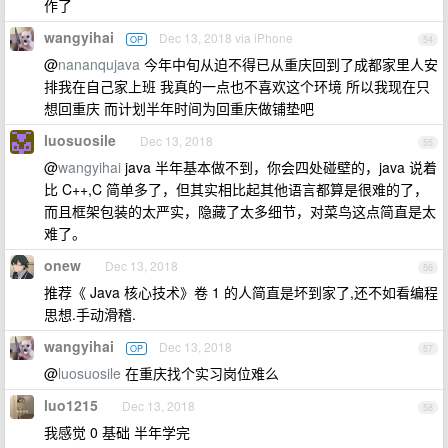
作了
wangyihai
Dec 13, 2018 via iPhone
OP
54
@
nananqujava
今年中旬从迫不得已从重庆回到了成都家里人安
排我在自己家上班 我真的一点也不喜欢这个环境 所以我现在只
想回重庆 而计划半年时间为回重庆做铺垫吧
luosuosile
Dec 13, 2018
55
@
wangyihai
java 半年基本做不到，你会四处碰壁的，java 说着
比 C++,C 简单多了，但其实相比起其他语言都算是很难的了，
而且框架包装的太严实，隐藏了太多细节，对菜鸟这点简直是太
难了。
onew
Dec 13, 2018
56
推荐《 Java 核心技术》卷 1 的人简直是坏到家了,还不如看编程
思想.手动滑稽.
wangyihai
Dec 13, 2018
OP
57
@
luosuosile
在重庆找个实习岗位难么
luo1215
Dec 13, 2018
58
我感觉 0 基础 半年学完