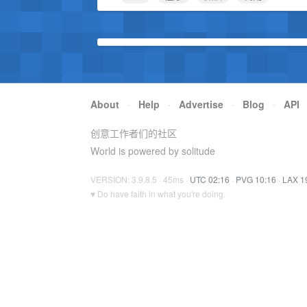
About
·
Help
·
Advertise
·
Blog
·
API
创意工作者们的社区
World is powered by solitude
VERSION: 3.9.8.5 · 45ms ·
UTC 02:16
·
PVG 10:16
·
LAX 1
♥ Do have faith in what you're doing.