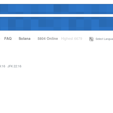
·
FAQ
·
Solana
·
5804 Online
Highest 6679
·
Select Langua
9:16
·
JFK 22:16