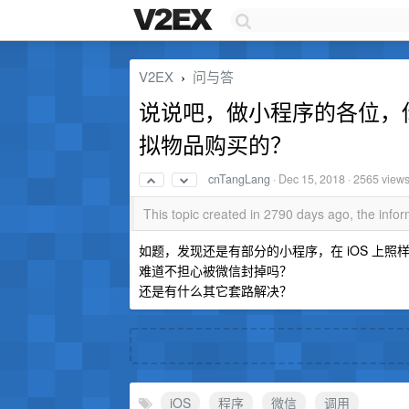
V2EX
问与答
›
说说吧，做小程序的各位，你
拟物品购买的？
cnTangLang
·
Dec 15, 2018
· 2565 view
This topic created in 2790 days ago, the inf
如题，发现还是有部分的小程序，在 iOS 上
难道不担心被微信封掉吗？
还是有什么其它套路解决？
iOS
程序
微信
调用