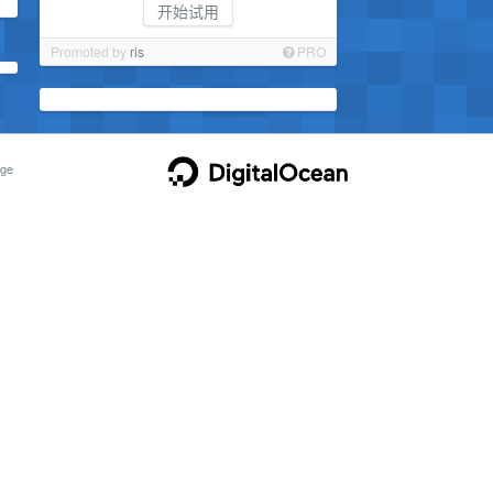
开始试用
Promoted by
ris
PRO
ge