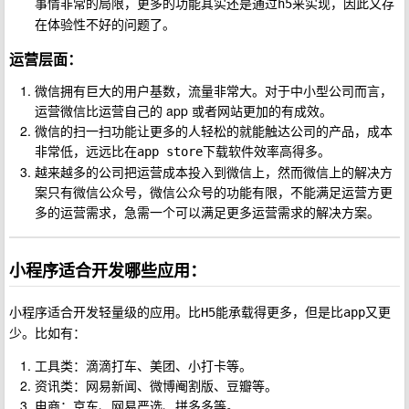
事情非常的局限，更多的功能其实还是通过
来实现，因此又存
h5
在体验性不好的问题了。
运营层面：
微信拥有巨大的用户基数，流量非常大。对于中小型公司而言，
运营微信比运营自己的 app 或者网站更加的有成效。
微信的扫一扫功能让更多的人轻松的就能触达公司的产品，成本
非常低，远远比在
下载软件效率高得多。
app store
越来越多的公司把运营成本投入到微信上，然而微信上的解决方
案只有微信公众号，微信公众号的功能有限，不能满足运营方更
多的运营需求，急需一个可以满足更多运营需求的解决方案。
小程序适合开发哪些应用：
小程序适合开发轻量级的应用。比
能承载得更多，但是比
又更
H5
app
少。比如有：
工具类：滴滴打车、美团、小打卡等。
资讯类：网易新闻、微博阉割版、豆瓣等。
电商：京东、网易严选、拼多多等。