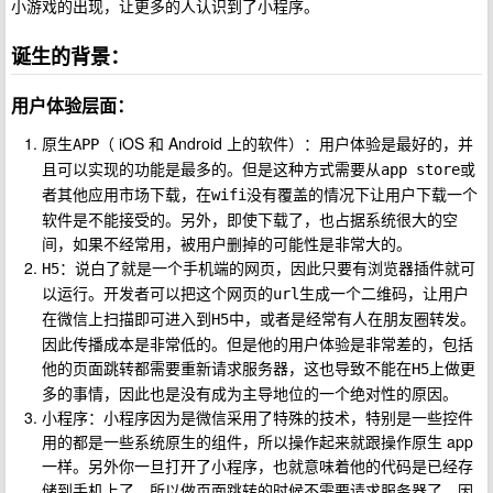
小游戏的出现，让更多的人认识到了小程序。
诞生的背景：
用户体验层面：
原生
（ iOS 和 Android 上的软件）：用户体验是最好的，并
APP
且可以实现的功能是最多的。但是这种方式需要从
或
app store
者其他应用市场下载，在
没有覆盖的情况下让用户下载一个
wifi
软件是不能接受的。另外，即使下载了，也占据系统很大的空
间，如果不经常用，被用户删掉的可能性是非常大的。
：说白了就是一个手机端的网页，因此只要有浏览器插件就可
H5
以运行。开发者可以把这个网页的
生成一个二维码，让用户
url
在微信上扫描即可进入到
中，或者是经常有人在朋友圈转发。
H5
因此传播成本是非常低的。但是他的用户体验是非常差的，包括
他的页面跳转都需要重新请求服务器，这也导致不能在
上做更
H5
多的事情，因此也是没有成为主导地位的一个绝对性的原因。
小程序：小程序因为是微信采用了特殊的技术，特别是一些控件
用的都是一些系统原生的组件，所以操作起来就跟操作原生 app
一样。另外你一旦打开了小程序，也就意味着他的代码是已经存
储到手机上了，所以做页面跳转的时候不需要请求服务器了，因