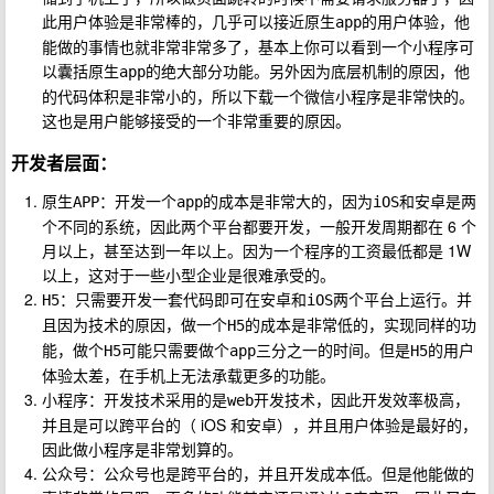
此用户体验是非常棒的，几乎可以接近原生
的用户体验，他
app
能做的事情也就非常非常多了，基本上你可以看到一个小程序可
以囊括原生
的绝大部分功能。另外因为底层机制的原因，他
app
的代码体积是非常小的，所以下载一个微信小程序是非常快的。
这也是用户能够接受的一个非常重要的原因。
开发者层面：
原生
：开发一个
的成本是非常大的，因为
和安卓是两
APP
app
iOS
个不同的系统，因此两个平台都要开发，一般开发周期都在 6 个
月以上，甚至达到一年以上。因为一个程序的工资最低都是 1W
以上，这对于一些小型企业是很难承受的。
：只需要开发一套代码即可在安卓和
两个平台上运行。并
H5
iOS
且因为技术的原因，做一个
的成本是非常低的，实现同样的功
H5
能，做个
可能只需要做个
三分之一的时间。但是
的用户
H5
app
H5
体验太差，在手机上无法承载更多的功能。
小程序：开发技术采用的是
开发技术，因此开发效率极高，
web
并且是可以跨平台的（ iOS 和安卓），并且用户体验是最好的，
因此做小程序是非常划算的。
公众号：公众号也是跨平台的，并且开发成本低。但是他能做的