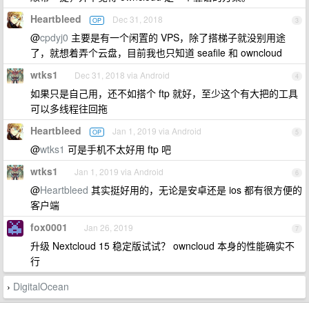
Heartbleed
Dec 31, 2018
OP
3
@
cpdyj0
主要是有一个闲置的 VPS，除了搭梯子就没别用途
了，就想着弄个云盘，目前我也只知道 seafile 和 owncloud
wtks1
Dec 31, 2018 via Android
4
如果只是自己用，还不如搭个 ftp 就好，至少这个有大把的工具
可以多线程往回拖
Heartbleed
Jan 1, 2019 via Android
OP
5
@
wtks1
可是手机不太好用 ftp 吧
wtks1
Jan 1, 2019 via Android
6
@
Heartbleed
其实挺好用的，无论是安卓还是 ios 都有很方便的
客户端
fox0001
Jan 26, 2019
7
升级 Nextcloud 15 稳定版试试？ owncloud 本身的性能确实不
行
DigitalOcean
›