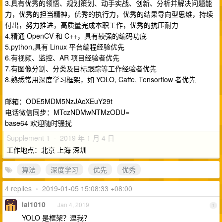
3.具有优秀的领悟、规划策划、动手实战、创新、分析并解决问题能
力，优秀的担当精神，优秀的执行力，优秀的结果导向型思维，持续
付出，努力推进，高质量完成本职工作，优秀的抗压耐力
4.精通 OpenCV 和 C++，具有较强的编码功底
5.python,具有 Linux 平台编程经验优先
6.有视频、监控、AR 项目经验者优先
7.有图像分割、分类及目标跟踪等工作经验者优先
8.熟悉常用深度学习框架，如 YOLO, Caffe, Tensorflow 者优先
邮箱：ODE5MDM5NzJAcXEuY29t
电话微信同步：MTczNDMwNTMzODU=
base64 欢迎随时骚扰
Supplement 1 · 2019 年 1 月 4 日
工作地点：北京 上海 深圳
算法
深度学习
优先
优秀
4 replies
•
2019-01-05 15:08:33 +08:00
iai1010
Jan 4, 2019
1
YOLO 是框架？逗我？