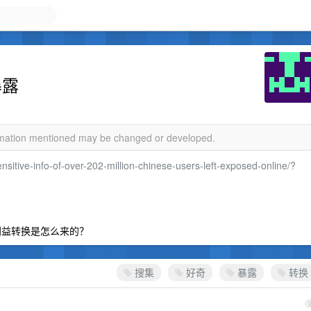
暴露
ormation mentioned may be changed or developed.
nsitive-info-of-over-202-million-chinese-users-left-exposed-online/?
利益转换是怎么来的？
搜集
好奇
暴露
转换