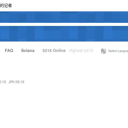
的记者
·
FAQ
·
Solana
·
5216 Online
Highest 6679
·
Select Langua
2:16
·
JFK 05:16