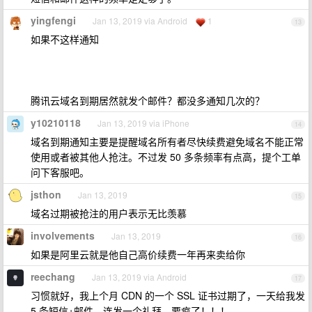
yingfengi
Jan 13, 2019 via Android
1
13
如果不这样通知
腾讯云域名到期居然就发个邮件？都没多通知几次的？
y10210118
Jan 13, 2019 via iPhone
14
域名到期通知主要是提醒域名所有者尽快续费避免域名不能正常
使用或者被其他人抢注。不过发 50 多条频率有点高，提个工单
问下客服吧。
jsthon
Jan 13, 2019
15
域名过期被抢注的用户表示无比羡慕
involvements
Jan 13, 2019
16
如果是阿里云就是他自己高价续费一年再来卖给你
reechang
Jan 13, 2019 via Android
17
习惯就好，我上个月 CDN 的一个 SSL 证书过期了，一天给我发
5 条短信+邮件，连发一个礼拜。要疯了！！！