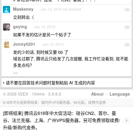
Maskeney
Jan 14, 2019 via Android
18
立刻转出（
geying
Jan 14, 2019
19
如果不发的估计是另一个帖子了
Jonny0201
Jan 14, 2019
20
发的少的话, 到时候又要 bb 了
域名过期了, 腾讯云只给发了几次提醒, 我工作忙没看到, 就不能
多发点吗?
....
• 请不要在回答技术问题时复制粘贴 AI 生成的内容
© 2026 V2EX · 104ms · 3.9.8.5
About
·
Language
618年中大促即将结束：国内外VPS服务器，99元起，续费代金券
[即将结束] 腾讯云618年中大促活动：硅谷CN2、首尔、曼
›
谷、法兰克福、上海、广州VPS服务器，另可免费领取续费/
升级/新购代金券。