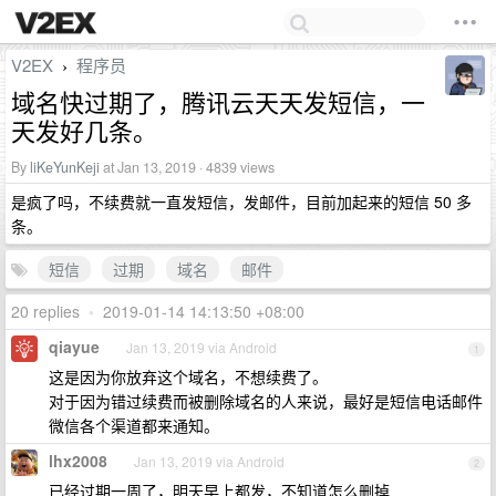
V2EX
程序员
›
域名快过期了，腾讯云天天发短信，一
天发好几条。
By
liKeYunKeji
at Jan 13, 2019 · 4839 views
是疯了吗，不续费就一直发短信，发邮件，目前加起来的短信 50 多
条。
短信
过期
域名
邮件
20 replies
•
2019-01-14 14:13:50 +08:00
qiayue
Jan 13, 2019 via Android
1
这是因为你放弃这个域名，不想续费了。
对于因为错过续费而被删除域名的人来说，最好是短信电话邮件
微信各个渠道都来通知。
lhx2008
Jan 13, 2019 via Android
2
已经过期一周了，明天早上都发，不知道怎么删掉