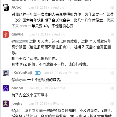
ACool
Jan 13, 2019 via Android
3
对我这种一年续一次费的人来说觉得很方便，为什么要一年续费
一次？因为每年快到期了会送代金券，比几年几年付便宜，
优惠
下来.com
一年只要 40，不愧是良心云
qiayue
Jan 13, 2019 via Android
4
@
lhx2008
过期 X 天内，还可以原价续费，过期 Y 天后就只能
高价赎回（给注册局而不是注册商），过期 Z 天后才会真正删
除。
相当于给了两次后悔药给你。
具体 XYZ 的值，不同后缀不一样，请自行搜索。
liKeYunKeji
Jan 13, 2019 via iPhone
OP
5
@
qiayue
一个不想续费的域名。
ooooo
Jan 13, 2019 via Android
6
为了安全这个无可厚非
joejhy
Jan 13, 2019 via iPhone
7
@
phtth
,域名到期前一般服务商会通知的。不及时续费，到期后
域名将无法访问，会影响网站业务。30 天内可以按正常价格赎