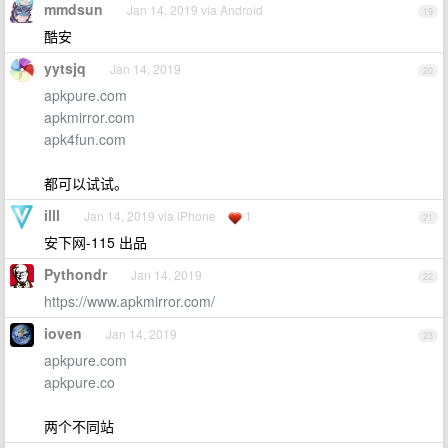
mmdsun
Jan 14, 2019 via Android
19
酷安
yytsjq
Jan 14, 2019
20
apkpure.com
apkmirror.com
apk4fun.com
都可以试试。
illl
Jan 14, 2019 via iPhone
1
21
安下网-115 出品
Pythondr
Jan 14, 2019
22
https://www.apkmirror.com/
ioven
Jan 14, 2019
23
apkpure.com
apkpure.co
两个不同站