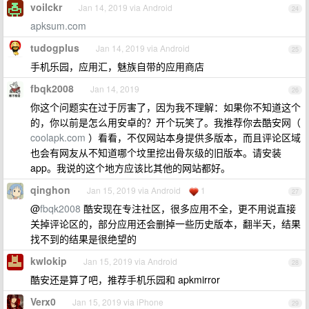
voilckr
Jan 14, 2019 via Android
24
apksum.com
tudogplus
Jan 14, 2019 via Android
25
手机乐园，应用汇，魅族自带的应用商店
fbqk2008
Jan 14, 2019
26
你这个问题实在过于厉害了，因为我不理解：如果你不知道这个
的，你以前是怎么用安卓的？开个玩笑了。我推荐你去酷安网（
coolapk.com
）看看，不仅网站本身提供多版本，而且评论区域
也会有网友从不知道哪个坟里挖出骨灰级的旧版本。请安装
app。我说的这个地方应该比其他的网站都好。
qinghon
Jan 15, 2019 via Android
1
27
@
fbqk2008
酷安现在专注社区，很多应用不全，更不用说直接
关掉评论区的，部分应用还会删掉一些历史版本，翻半天，结果
找不到的结果是很绝望的
kwlokip
Jan 15, 2019 via Android
28
酷安还是算了吧，推荐手机乐园和 apkmirror
Verx0
Jan 15, 2019 via iPhone
29