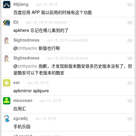
98jiang
Jan 15, 2019
37
百度应用 APP 我以前用的时候有这个功能
E0
Jan 15, 2019 via Android
38
apkhere 忘记在哪儿看到的了
Sightedness
Jan 15, 2019 via Android
39
@
zhtttyecho
新版也行啊
Sightedness
Jan 15, 2019 via Android
40
@
zhtttyecho
抱歉，才发现新版本酷安很多历史版本没有了，但
是酷安可以下老版本的酷安
est
Jan 15, 2019
41
apkmirror apkpure
moocean
Jan 15, 2019
42
应用汇
zgcwkj
Jan 15, 2019
43
手机乐园