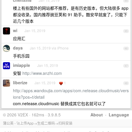
chenxin8
Jan 15, 2019
44
楼上有些国外的网站都不推荐，是有历史版本，但大陆很多 app
都没收录。国内推荐豌豆荚和 91 助手。酷安早就废了，只能下
近几个版本
wi
Jan 15, 2019
45
应用汇
daya
Jan 15, 2019 via iPhone
46
手机乐园
imiapple
Jan 15, 2019
47
安智
http://www.anzhi.com
liberize
Jan 15, 2019
1
48
http://apps.wandoujia.com/apps/com.netease.cloudmusic/vers
ions?pos=t/detail
com.netease.cloudmusic 替换成其它包名就可以了
© 2026 V2EX · 162ms · 3.9.8.5
About
·
Language
蒲公英 - 🚀上传App→生成二维码→扫码安装