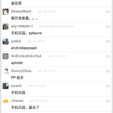
豌豆荚
DeweyReed
Jan 14, 2019
12
跟开发者要。。。
wly19960911
Jan 14, 2019 via Android
13
手机乐园，apkpure
juded
Jan 14, 2019
14
androidappsapk
XnEnokq9vkvVq4
Jan 14, 2019
15
aptoide
DonnyChao
Jan 14, 2019
16
PP 助手
xuanli
Jan 14, 2019
17
手机乐园
cheese
Jan 14, 2019
18
手机乐园，最全了