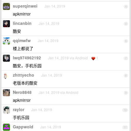
superqinwei
Jan 14, 2019
4
apkmirror
lincanbin
Jan 14, 2019
5
酷安
qqimwfw
Jan 14, 2019
6
楼上都说了
lwq974962192
Jan 14, 2019 via Android
1
7
酷安，手机乐园
zhtttyecho
Jan 14, 2019
8
老版本的酷安
Nero8848
Jan 14, 2019 via Android
9
apkmirror
raylor
Jan 14, 2019
10
手机乐园
Gappwold
Jan 14, 2019
11