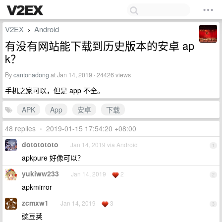
V2EX
Android
›
有没有网站能下载到历史版本的安卓 ap
k？
By
cantonadong
at Jan 14, 2019 · 24426 views
手机之家可以，但是 app 不全。
APK
App
安卓
下载
48 replies
•
2019-01-15 17:54:20 +08:00
dototototo
Jan 14, 2019 via Android
1
apkpure 好像可以？
yukiww233
Jan 14, 2019
2
2
apkmirror
zcmxw1
Jan 14, 2019
3
3
豌豆荚