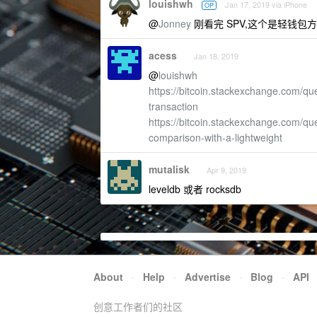
louishwh
Jan 17, 2019 via iPhone
OP
@
Jonney
刚看完 SPV,这个是轻钱包
acess
Jan 18, 2019
@
louishwh
https://bitcoin.stackexchange.com/q
transaction
https://bitcoin.stackexchange.com/qu
comparison-with-a-lightweight
mutalisk
Apr 9, 2019
leveldb 或者 rocksdb
About
·
Help
·
Advertise
·
Blog
·
API
创意工作者们的社区