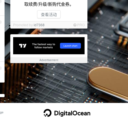
2
取续费/升级/新购代金券。
查看活动
3
Promoted by
id7368
PRO
Advertisement
4
ge