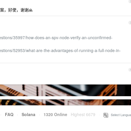
方案，好使，谢谢🙏
uestions/35997/how-does-an-spv-node-verify-an-unconfirmed-
estions/52953/what-are-the-advantages-of-running-a-full-node-in-
·
FAQ
·
Solana
·
1320 Online
Highest 6679
·
Select Langua