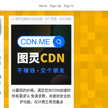
Home
Sign Up
Sign In
👉 图灵云融合CDN加速，大厂资源、比价全网
国
能
果
先
以最低的价格，满足您对CDN加速的
t
所有需求🚀 免请求费，并提供安全防
护功能，仅计费正常流量💰