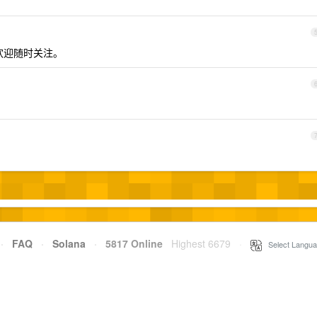
欢迎随时关注。
！
·
FAQ
·
Solana
·
5817 Online
Highest 6679
·
Select Langua