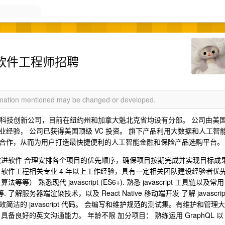
 资深软件工程师招聘
ormation mentioned may be changed or developed.
硅谷的高科技创新公司，目前在纽约州和加拿大魁北克省均设有分部。 公司由美
经验， 公司已获得美国顶级 VC 投资。 旗下产品利用大数据和人工智
合作，从而为用户打造最快捷便利的人工智能金融和保险产品选购平台。
改进软件 合理安排各个项目的优先顺序，确保项目按期完成并实现目标成
软件工程相关专业 4 年以上工作经验，具有一定相关团队建设经验者优
悉现代 javascript (ES6+). 熟悉 javascript 工具链以及常用
s 等. 了解服务器端渲染技术，以及 React Native 移动端开发 了解 javascrip
的 javascript 代码。 会编写和维护规范的测试集。有维护和管理大
o 具备良好的英文沟通能力。 年龄不限 加分项目： 熟练运用 GraphQL 以