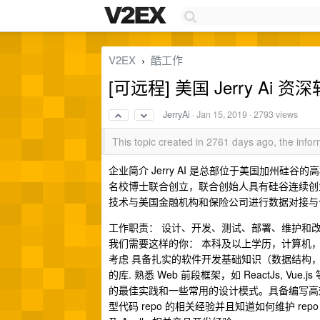
V2EX
酷工作
›
[可远程] 美国 Jerry Ai
JerryAi
·
Jan 15, 2019
· 2793 views
This topic created in 2761 days ago, the inf
企业简介 Jerry AI 是总部位于美国加州
名校博士联合创立，联合创始人具有硅谷连续创业
技术与美国金融机构和保险公司进行数据对接与
工作职责： 设计、开发、测试、部署、维护和
我们需要这样的你： 本科及以上学历，计算机，
考虑 具备扎实的软件开发基础知识（数据结构，算法等等） 熟
的库. 熟悉 Web 前段框架，如 ReactJs, Vue.j
的最佳实践和一些常用的设计模式。具备编写高效简洁
型代码 repo 的相关经验并且知道如何维护 rep