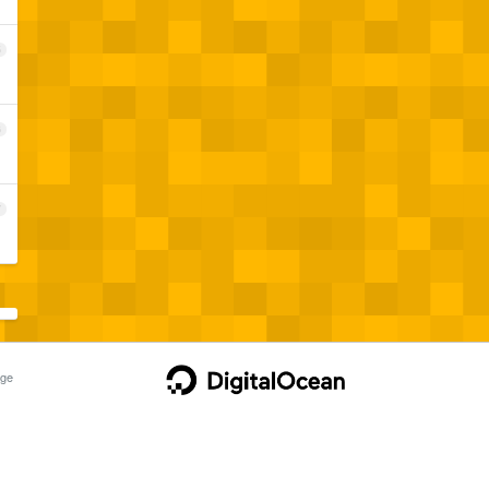
5
6
7
ge