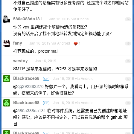
不过自己搭建的话确实有很多要考虑的, 还是找个域名邮箱网站
使用好了..
580a388da131
Jan 16, 2019 via iPhone
14
你的 vps 里创建那个随便构造的邮箱没？
没有的话开启了找不到地址转发到指定邮箱功能了没？
fany
Jan 16, 2019 via Android
1
15
推荐现成的，protonmail
westoy
Jan 16, 2019
16
SMTP 是拿来发信的，POP3 才是拿来收信的........
Blacktrace58
Jan 16, 2019 via Android
OP
17
@
qq292382270
好想弄一个，我看网上，用开源的临时邮箱系
统，搭起来的例子，好像很轻松？
Blacktrace58
Jan 16, 2019 via Android
OP
18
@
580a388da131
临时邮件系统，还需要自己先创建邮箱地址
吗？感觉，应该是不用指定的，可以看看我贴的那个 github 项
目
Blacktrace58
Jan 16, 2019 via Android
OP
19