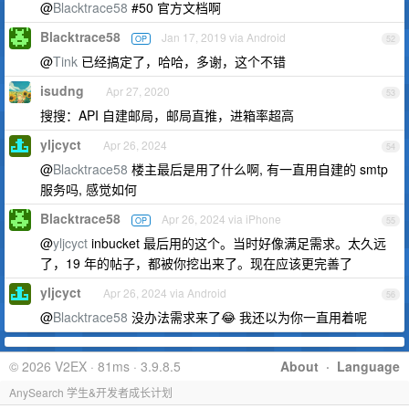
@
Blacktrace58
#50 官方文档啊
Blacktrace58
Jan 17, 2019 via Android
OP
52
@
Tink
已经搞定了，哈哈，多谢，这个不错
isudng
Apr 27, 2020
53
搜搜：API 自建邮局，邮局直推，进箱率超高
yljcyct
Apr 26, 2024
54
@
Blacktrace58
楼主最后是用了什么啊, 有一直用自建的 smtp
服务吗, 感觉如何
Blacktrace58
Apr 26, 2024 via iPhone
OP
55
@
yljcyct
inbucket 最后用的这个。当时好像满足需求。太久远
了，19 年的帖子，都被你挖出来了。现在应该更完善了
yljcyct
Apr 26, 2024 via Android
56
@
Blacktrace58
没办法需求来了😂 我还以为你一直用着呢
© 2026 V2EX · 81ms · 3.9.8.5
About
·
Language
AnySearch 学生&开发者成长计划