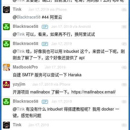
Tink
Jan 17, 2019 via iPhone
45
@
Blacktrace58
#44 阿里云
Blacktrace58
Jan 17, 2019 via Android
OP
46
@
Tink
可以，看来，如果再不行，换阿里试试
Blacktrace58
Jan 17, 2019
OP
47
@
Tink
哇，好像我也可以用 inbucket 这个，来尝试一下呢。刚
刚去了解了一下，这个好像还提供了 api
MadbookPro
Jan 17, 2019
48
自建 SMTP 服务可以尝试一下 Haraka
yzyjim
Jan 17, 2019 via iPhone
49
开源项目 mailinabox 了解一下。https://mailinabox.email/
Blacktrace58
Jan 17, 2019
OP
50
@
Tink
有没有什么 inbucket 得搭建教程呢？我用 docker 一
键，感觉有问题
Tink
Jan 17, 2019
51