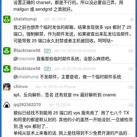
设置正确的 charset，都是不行的。所以没必要自己弄，用
mailgun 或 sendgrid 之类就好。
zhaishunqi
Jan 16, 2019
9
我之前也想弄个临时发信的邮箱，结果发现很多 vps 都封了 25
端口，强制解禁，作为邮件发送，如果被查出来乱发垃圾邮件，
可能导致 25 端口永久封禁或者主机被回收。呵呵哒~
Blacktrace58
Jan 16, 2019 via Android
OP
10
@
miscnote
我看那些临时邮件系统，没那么麻烦吧。
Blacktrace58
Jan 16, 2019 via Android
OP
11
@
zhaishunqi
不发邮件，主要是收，做一个临时邮件系统
chinvo
Jan 16, 2019 via iPhone
12
spf、反向解析、签名 还有就是 mx 最好解析到 cname
qq292382270
Jan 16, 2019
13
貌似已经找不到能用 25 端口的 vps 服务商了. 用了七八个 TX
和阿里的都是默认封的. 其他的小的虽然一开始没封,一旦被检测
到,连 vps 都封了..
单纯从技术上来看的话. 网上是找得到不少免费开源的产品的 .