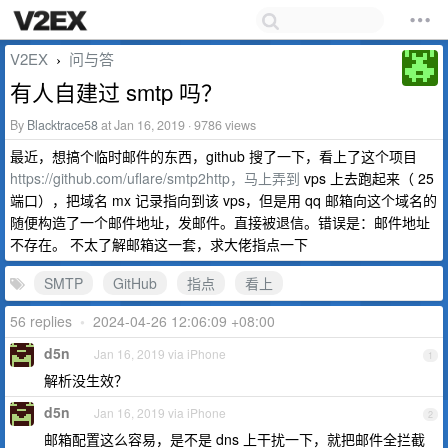
V2EX
问与答
›
有人自建过 smtp 吗？
By
Blacktrace58
at Jan 16, 2019 · 9786 views
最近，想搞个临时邮件的东西，github 搜了一下，看上了这个项目
https://github.com/uflare/smtp2http，马上弄到
vps 上去跑起来（ 25
端口），把域名 mx 记录指向到该 vps，但是用 qq 邮箱向这个域名的
随便构造了一个邮件地址，发邮件。直接被退信。错误是：邮件地址
不存在。 不太了解邮箱这一套，求大佬指点一下
SMTP
GitHub
指点
看上
56 replies
•
2024-04-26 12:06:09 +08:00
d5n
Jan 16, 2019 via iPhone
1
解析没生效？
d5n
Jan 16, 2019 via iPhone
2
邮箱配置这么容易，是不是 dns 上干扰一下，就把邮件全拦截