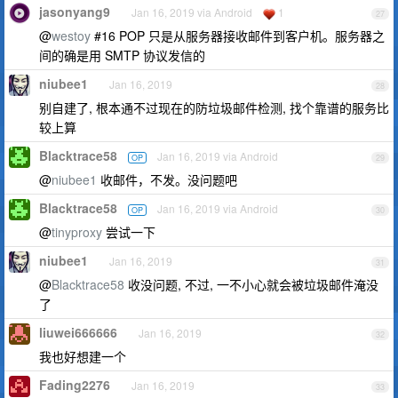
jasonyang9
Jan 16, 2019 via Android
1
27
@
westoy
#16 POP 只是从服务器接收邮件到客户机。服务器之
间的确是用 SMTP 协议发信的
niubee1
Jan 16, 2019
28
别自建了, 根本通不过现在的防垃圾邮件检测, 找个靠谱的服务比
较上算
Blacktrace58
Jan 16, 2019 via Android
OP
29
@
niubee1
收邮件，不发。没问题吧
Blacktrace58
Jan 16, 2019 via Android
OP
30
@
tinyproxy
尝试一下
niubee1
Jan 16, 2019
31
@
Blacktrace58
收没问题, 不过, 一不小心就会被垃圾邮件淹没
了
liuwei666666
Jan 16, 2019
32
我也好想建一个
Fading2276
Jan 16, 2019
33