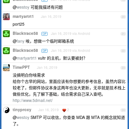
@
westoy
可能我描述有问题
martyartrt1
Jan 16, 2019
20
port25
Blacktrace58
Jan 16, 2019 via Android
OP
21
@
fany
唉，想做一个临时邮箱系统
Blacktrace58
Jan 16, 2019 via Android
OP
22
@
martyartrt1
vultr 的主机，默认要被封？
TimePPT
Jan 16, 2019
23
没搞明白你啥需求
给你个古早的网站，里面应该有你想要的参考信息，虽然内容比
较老了，但邮件协议本身这两年也没大更新，无非就是技术栈上
做些优化，先了解下基础，结合需求自己深入查吧。
http://www.5dmail.net/
tinyproxy
Jan 16, 2019
2
24
@
westoy
SMTP 可以收信，你查查 MDA 跟 MTA 的概念就知道
了。