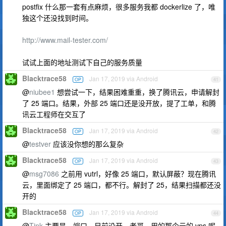
postfix 什么那一套有点麻烦，很多服务我都 dockerlize 了，唯
独这个还没找到时间。
http://www.mail-tester.com/
试试上面的地址测试下自己的服务质量
Blacktrace58
Jan 17, 2019 via Android
OP
41
@
niubee1
想尝试一下，结果困难重重，换了腾讯云，申请解封
了 25 端口。结果，外部 25 端口还是没开放，提了工单，和腾
讯云工程师在交互了
Blacktrace58
Jan 17, 2019 via Android
OP
42
@
testver
应该没你想的那么复杂
Blacktrace58
Jan 17, 2019 via Android
OP
43
@
msg7086
之前用 vutrl，好像 25 端口，默认屏蔽？现在腾讯
云，里面绑定了 25 端口，都不行。解封了 25，结果扫描都还没
开的
Blacktrace58
Jan 17, 2019 via Android
OP
44
@
Tink
主要是，端口，目前没开。老哥，用的那个云的 vps 呢