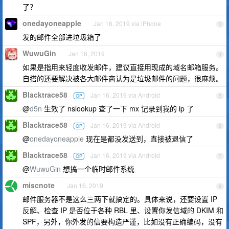
了？
onedayoneapple
Jan 16, 2019 via iPhone
3
发的邮件全部进垃圾箱了
WuwuGin
Jan 16, 2019
4
如果是指用来轻度收发邮件，建议直接用现成的域名邮箱服务。
自搭的还要解决被各大邮件商认为是垃圾邮件的问题，很麻烦。
Blacktrace58
Jan 16, 2019 via Android
OP
5
@
d5n
生效了 nslookup 查了一下 mx 记录到我的 ip 了
Blacktrace58
Jan 16, 2019 via Android
OP
6
@
onedayoneapple
现在是都没发送到，直接被退信了
Blacktrace58
Jan 16, 2019 via Android
OP
7
@
WuwuGin
想搞一个临时邮件系统
miscnote
Jan 16, 2019
8
邮件服务器不是这么三两下就搞定的。具体来说，还要设置 IP
反解、检查 IP 是否位于各种 RBL 里、设置你发信域的 DKIM 和
SPF，另外，你外发的信要构造严谨，比如没有正确编码，没有