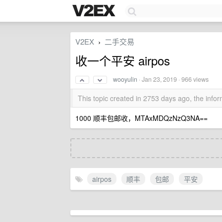
V2EX
二手交易
›
收一个平安 airpos
wooyulin
·
Jan 23, 2019
· 966 views
This topic created in 2753 days ago, the inf
1000 顺丰包邮收，MTAxMDQzNzQ3NA==
airpos
顺丰
包邮
平安