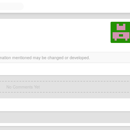
ormation mentioned may be changed or developed.
No Comments Yet